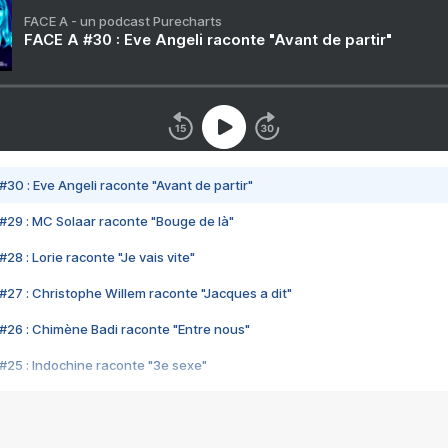
FACE A - un podcast Purecharts
FACE A #30 : Eve Angeli raconte "Avant de partir"
#30 : Eve Angeli raconte "Avant de partir"
#29 : MC Solaar raconte "Bouge de là"
28 : Lorie raconte "Je vais vite"
#27 : Christophe Willem raconte "Jacques a dit"
#26 : Chimène Badi raconte "Entre nous"
#25 : Indochine raconte "3e sexe"
#24 : Zaho raconte "C'est chelou"
#23 : Patrick Bruel raconte "Au café des délices"