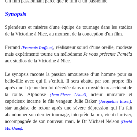
Un film passionnant parce que le film d’un passionné.
Synopsis
Splendeurs et misères d'une équipe de tournage dans les studios
de la Victorine à Nice, au moment de la conception d'un film.
Ferrand
, réalisateur sourd d‘une oreille, modeste
(Francois Truffaut)
mais expérimenté tourne un mélodrame
Je vous présente Paméla
aux studios de la Victorine à Nice.
Le synopsis raconte la passion amoureuse d’un homme pour sa
belle-fille avec qui il s’enfuit. Il sera abattu par son propre fils
après que la jeune bru fut décédée dans un mystérieux accident de
la route. Alphonse
acteur immature et
(Jean-Pierre Léaud),
capricieux incarne le fils vengeur. Julie Baker
,
(Jacqueline Bisset)
star anglaise de retour après une sévère dépression qui l’a fait
abandonner son dernier tournage, interprète la bru,
vient d'arriver,
accompagnée de son nouveau mari, le Dr Michael Nelson
(David
Markham).