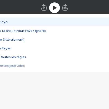
 DayZ
 a 13 ans (et vous l'avez ignoré)
e (littéralement)
im Rayan
 toutes les règles
s les jeux vidéo
us choquant de Rockstar ? - Le scandale BULLY
e plus moche de Steam
du RÊVE tourne au CAUCHEMAR
pendant 8 heures