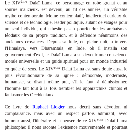
ème
Le XIV
Dalaï Lama, ce personnage en robe grenat et au
sourire malicieux, est devenu, au fil des années, un véritable
mythe contemporain. Moine contemplatif, intellectuel curieux de
science et de technologie, leader politique, autant de visages pour
un seul individu, qui n'hésite pas à pourfendre les archaïsmes
féodaux de sa propre tradition, et à défendre néanmoins des
anciennes croyances. Depuis sa fuite, en pleine nuit, à travers
l'Himalaya, vers Dharamsala, en Inde, où il installa son
gouvernement d'exil, le
Dalaï Lama
a su devenir une conscience
morale universelle et un guide spirituel pour un monde industriel
ème
en quête de sens. Le XIV
Dalaï Lama
est sans doute aussi le
plus révolutionnaire de sa lignée : démocrate, moderniste,
humaniste, se disant même prêt, s'il le faut, à démissionner,
l'homme fait tout à la fois trembler les apparatchiks chinois et
fantasmer les Occidentaux.
Ce livre de
Raphaël Liogier
nous décrit sans dévotion ni
complaisance, mais avec un respect parfois admiratif, avec
ème
humour aussi, l'itinéraire et la pensée de ce
XIV
Dalaï Lama
philosophe; il nous raconte l'existence mouvementée et pourtant