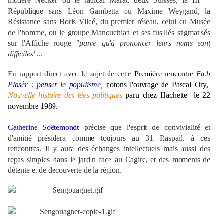
modéré Necker ou le radical Marat, deux Suisses, la III
République sans Léon Gambetta ou Maxime Weygand, la
Résistance sans Boris Vildé, du premier réseau, celui du Musée
de l'homme, ou le groupe Manouchian et ses fusillés stigmatisés
sur l'Affiche rouge
"parce qu'à prononcer leurs noms sont
difficiles"
...
En rapport direct avec le sujet de cette
Première rencontre
Etch
Plasèr : penser le populisme,
notons l'ouvrage de Pascal Ory,
Nouvelle histoire des iées politiques
paru chez Hachette le 22
novembre 1989.
Catherine Soëtemondt
précise que l'esprit de convivialité et
d'amitié présidera comme toujours au 31 Raspail, à ces
rencontres. Il y aura des échanges intellectuels mais aussi des
repas simples dans le jardin face au Cagire, et des moments de
détente et de découverte de la région.
.