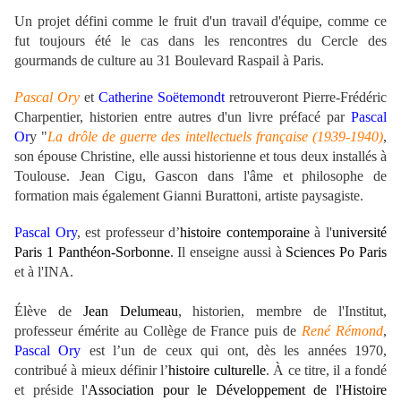
Un projet défini comme le fruit d'un travail d'équipe, comme ce
fut toujours été le cas dans les rencontres du Cercle des
gourmands de culture au 31 Boulevard Raspail à Paris.
Pascal Ory
et
Catherine Soëtemondt
retrouveront Pierre-Frédéric
Charpentier, historien entre autres d'un livre
préfacé par
Pascal
Or
y
"
La drôle de guerre des intellectuels française (1939-1940)
,
son épouse Christine, elle aussi historienne et tous deux installés à
Toulouse. Jean Cigu, Gascon dans l'âme et philosophe de
formation mais également Gianni Burattoni, artiste paysagiste.
Pascal Ory
, est professeur d’
histoire contemporaine
à l'
université
Paris 1 Panthéon-Sorbonne
. Il enseigne aussi à
Sciences Po Paris
et à l'INA.
Élève de
Jean Delumeau
, historien, membre de l'Institut,
professeur émérite au Collège de France puis de
René Rémond
,
Pascal Ory
est l’un de ceux qui ont, dès les années 1970,
contribué à mieux définir l’
histoire culturelle
. À ce titre, il a fondé
et préside l'
Association pour le Développement de l'Histoire