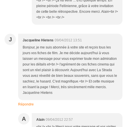
<br /> <br /> ça va venir ... d'ici quelque temps. En
pleine période Fellinienne, grâce à votre invitation
de cette belle rétrospective. Encore merci. Alain<br />
<br /> <br /> <br />
J
Jacqueline Hietens
09/04/2012 13:51
Bonjour, je me suis abonnée à votre site et reçois tous les
jours vos fiches de film. Je me décide aujourd'hui à vous
laisser un message pour vous exprimer toute mon admiration
pour les détails et<br /> l'agrément de ces fiches cinema qui
sont un réel plaisir à découvrir. Aujourd'hui avec La Strada
vous avez réveillé de bien beaux souvenirs, sans que vous le
sachiez, le hasard. C'est magnifique.<br /> Et cette musique
en lisant la page ! Merci, très sincèrement mille mercis.
Jacqueline Hietens
Répondre
A
Alain
09/04/2012 22:57
<br /> <br /> Merci pour votre message et vos visites.