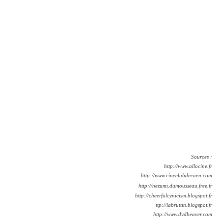
Sources :
http://www.allocine.fr
http://www.cineclubdecaen.com
http://nezumi.dumousseau.free.fr
http://cheerfulcynicism.blogspot.fr
ttp://labruttin.blogspot.fr
http://www.dvdbeaver.com