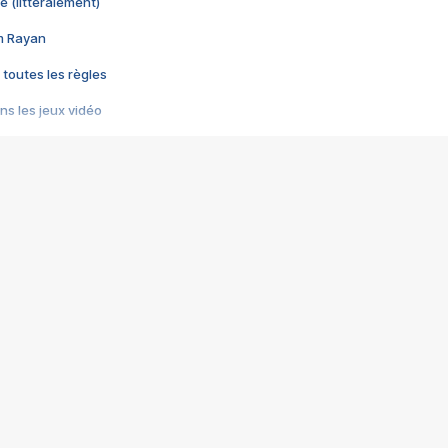
e (littéralement)
im Rayan
 toutes les règles
s les jeux vidéo
us choquant de Rockstar ? - Le scandale BULLY
e plus moche de Steam
du RÊVE tourne au CAUCHEMAR
pendant 8 heures
it… à tort
umiliés par un jeu vidéo
ire - Final Fantasy 8
ti un empire - Age of Empires
story DOFUS