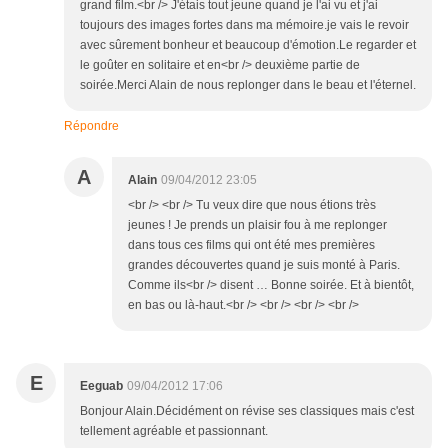
grand film.<br /> J'étais tout jeune quand je l'ai vu et j'ai
toujours des images fortes dans ma mémoire.je vais le revoir
avec sûrement bonheur et beaucoup d'émotion.Le regarder et
le goûter en solitaire et en<br /> deuxième partie de
soirée.Merci Alain de nous replonger dans le beau et l'éternel.
Répondre
A
Alain
09/04/2012 23:05
<br /> <br /> Tu veux dire que nous étions très
jeunes ! Je prends un plaisir fou à me replonger
dans tous ces films qui ont été mes premières
grandes découvertes quand je suis monté à Paris.
Comme ils<br /> disent … Bonne soirée. Et à bientôt,
en bas ou là-haut.<br /> <br /> <br /> <br />
E
Eeguab
09/04/2012 17:06
Bonjour Alain.Décidément on révise ses classiques mais c'est
tellement agréable et passionnant.