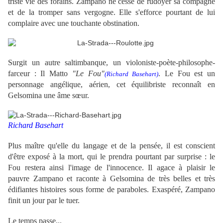
triste vie des forains. Zampano ne cesse de rudoyer sa compagne
et de la tromper sans vergogne. Elle s'efforce pourtant de lui
complaire avec une touchante obstination.
Surgit un autre saltimbanque, un violoniste-poète-philosophe-
farceur : Il Matto
"Le Fou"
.
Le Fou est un
(Richard Basehart)
personnage angélique, aérien, cet équilibriste reconnaît en
Gelsomina une âme sœur.
Richard Basehart
Plus maître qu'elle du langage et de la pensée, il est conscient
d'être exposé à la mort, qui le prendra pourtant par surprise : le
Fou restera ainsi l'image de l'innocence.
Il agace à plaisir le
pauvre Zampano et raconte à Gelsomina de très belles et très
édifiantes histoires sous forme de paraboles. Exaspéré, Zampano
finit un jour par le tuer.
Le temps passe...