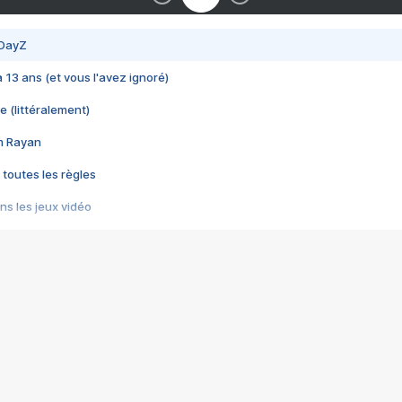
 DayZ
 a 13 ans (et vous l'avez ignoré)
e (littéralement)
im Rayan
 toutes les règles
s les jeux vidéo
us choquant de Rockstar ? - Le scandale BULLY
e plus moche de Steam
du RÊVE tourne au CAUCHEMAR
pendant 8 heures
it… à tort
umiliés par un jeu vidéo