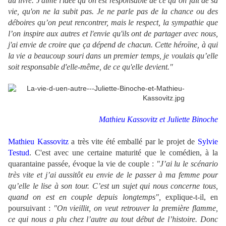
du livre. J'aime l'idée qu’on est responsable de ce qu’on fait de sa
vie, qu'on ne la subit pas. Je ne parle pas de la chance ou des
déboires qu’on peut rencontrer, mais le respect, la sympathie que
l’on inspire aux autres et l'envie qu'ils ont de partager avec nous,
j'ai envie de croire que ça dépend de chacun. Cette héroïne, à qui
la vie a beaucoup souri dans un premier temps, je voulais qu’elle
soit responsable d'elle-même, de ce qu'elle devient."
Mathieu Kassovitz et Juliette Binoche
Mathieu Kassovitz
a très vite été emballé par le projet de
Sylvie
Testud
. C'est avec une certaine maturité que le comédien, à la
quarantaine passée, évoque la vie de couple :
"J’ai lu le scénario
très vite et j’ai aussitôt eu envie de le passer à ma femme pour
qu’elle le lise à son tour. C’est un sujet qui nous concerne tous,
quand on est en couple depuis longtemps",
explique-t-il, en
poursuivant :
"On vieillit, on veut retrouver la première flamme,
ce qui nous a plu chez l’autre au tout début de l’histoire. Donc