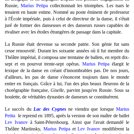
Russie,
Marius Petipa
collectionnait les triomphes. Les tsars le
tenaient en haute estime. Nommé au poste éminent de professeur
à l'École impériale, puis à celui de directeur de la danse, il s'était
juré de former des danseuses et des danseurs russes capables de
rivaliser avec les étoiles étrangères de passage dans la capitale.
La Russie était devenue sa seconde patrie.
Son génie fut sans
cesse renouvelé. Durant les soixante années où il fut membre du
Théâtre impérial, il composa une trentaine de ballets, en reprit dix-
sept et en pourvut trente-sept opéras.
Marius Petipa
élargit le
lexique de la danse en créant d'innombrables pas. De nos jours,
d'ailleurs, les pas de danse s'énoncent toujours dans le monde
entier en français. Grâce à lui, l'un des plus beaux fleurons de la
chorégraphie française,
Giselle
, parvint jusqu'en Russie. Sous sa
houlette, de véritables dynasties de danseurs se constituèrent.
Le succès du
Lac des Cygnes
ne viendra que lorsque
Marius
Petita
le reprend en 1895
, après la version de son maître de ballet
Lev Ivanov
à Saint-Pétersbourg.
Ainsi que l'avait demandé le
Théâtre Mariinsky,
Marius Petipa
et
Lev Ivanov
modifièrent la