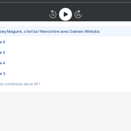
bey Maguire, c'est lui ! Rencontre avec Damien Witecka
e 6
e 5
e 4
e 3
s créatrices de la VF !
e 2
e 1
e Mektoub My Love arrive enfin ! Rencontre avec Shaïn Boumedine et Sal
i : après Toni en famille