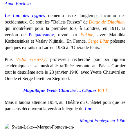
Anna Pavlova
Le Lac des cygnes
demeura assez longtemps inconnu des
occidentaux. Ce sont les "Ballets Russes" de
Derge de Diaghilev
qui montrèrent pour la première fois, à Londres, en 1911, la
version de
Petipa/Ivanov
, revue par
Fokine
, avec Mathilda
Kschessinksa et Vaslav Nijinski. En France,
Serge Lifar
présente
quelques extraits du Lac en 1936 à l’Opéra de Paris.
Puis
Victor Gsovsky
, professeur recherché pour sa rigueur
académique et sa musicalité raffinée remonte
au Palais Garnier
tout le deuxième acte
le 23 janvier 1946, avec Yvette Chauviré en
Odette et Serge Peretti en Siegfried.
Magnifique Yvette Chauviré ... Cliquez
ICI !
Mais il faudra attendre 1954, au Théâtre du Châtelet pour que les
parisiens découvrent la version intégrale du
Lac
.
Margot Fonteyn en 1966