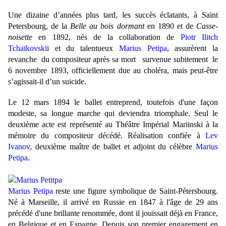
Une dizaine d’années plus tard, les succès éclatants, à Saint
Petersbourg, de la
Belle au bois dormant
en 1890 et de
Casse-
noisette
en 1892, nés de la collaboration de
Piotr Ilitch
Tchaïkovski
i et du talentueux
Marius Petipa
, assurèrent la
revanche du compositeur
après sa mort
survenue subitement
le
6 novembre 1893, officiellement due au choléra, mais peut-être
s’agissait-il d’un suicide.
Le 12 mars 1894 le ballet entreprend, toutefois
d'une façon
modeste,
sa longue marche qui deviendra triomphale. Seul le
deuxième acte est représenté au Théâtre Impérial Mariinski à la
mémoire du compositeur décédé. Réalisation confiée à
Lev
Ivanov
, deuxième maître de ballet et adjoint du célèbre
Marius
Petipa
.
Marius Petipa
reste une figure symbolique de Saint-Pétersbourg.
Né à Marseille, il arrivé en Russie en 1847 à l'âge de 29 ans
précédé d'une brillante renommée, dont il jouissait déjà en France,
en Belgique et en Espagne.
Depuis son premier engagement en