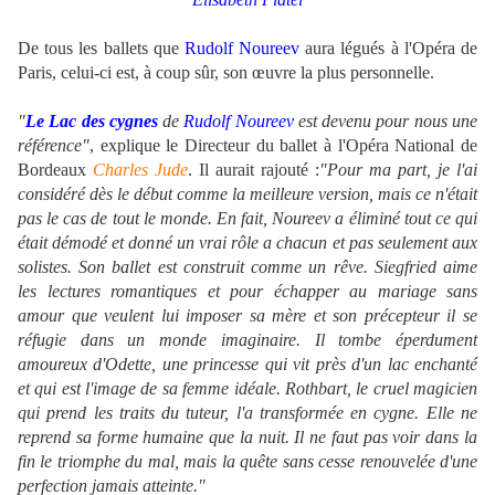
.
De tous les ballets que
Rudolf Noureev
aura légués à l'Opéra de
Paris, celui-ci est, à coup sûr, son œuvre la plus personnelle.
"
Le Lac des cygnes
de
Rudolf Noureev
est devenu pour nous une
référence"
, explique le Directeur du ballet à l'Opéra National de
Bordeaux
Charles Jude
. Il aurait rajouté :
"Pour ma part, je l'ai
considéré dès le début comme la meilleure version, mais ce n'était
pas le cas de tout le monde. En fait, Noureev a éliminé tout ce qui
était démodé et donné un vrai rôle a chacun et pas seulement aux
solistes. Son ballet est construit comme un rêve. Siegfried aime
les lectures romantiques et pour échapper au mariage sans
amour que veulent lui imposer sa mère et son précepteur il se
réfugie dans un monde imaginaire. Il tombe éperdument
amoureux d'Odette, une princesse qui vit près d'un lac enchanté
et qui est l'image de sa femme idéale. Rothbart, le cruel magicien
qui prend les traits du tuteur, l'a transformée en cygne. Elle ne
reprend sa forme humaine que la nuit. Il ne faut pas voir dans la
fin le triomphe du mal, mais la quête sans cesse renouvelée d'une
perfection jamais atteinte."