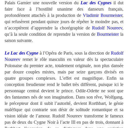
Palais Garnier une nouvelle version du
Lac des Cygnes
il dut
faire face à l’hostilité unanime des danseurs français,
profondément attachés à la production de
Vladimir Bourmeister
,
qui refusèrent pendant quinze jours de répéter le moindre pas, et
n’acceptèrent d’apprendre la chorégraphie de
Rudolf Noureev
,
qu’à la seule condition de reprendre la version de
Bourmeister
la
saison suivante.
.
Le
Lac des Cygne
à l’Opéra de Paris, sous la direction de
Rudolf
Noureev
remet le rôle masculin en valeur dès la spectaculaire
Polonaise du premier acte, totalement originale, non plus dansée
par douze couples mixtes, mais par seize garçons divisés en
quatre groupes complexes. L’effet est magnifique. Enfin sa
conception freudienne rend le ballet très diffèrent, puisque ici le
personnage central devient le prince. Odile-Odette ne sont que
des fantasmes nés de son imagination. Dans son rêve, Wolfgang,
le précepteur dont il subit l’autorité, devient Rorthbart, le génie
maléfique qui contrarie son désir de solitude romantique et sa
vision idéale de l’amour.
Rudolf Noureev
transforme le fameux
pas de deux du Cygne Noir à l’acte III en pas de trois, donnant à