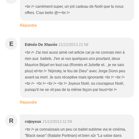
<br /> carrément super, un joli cadeau de Noël que tu nous
offres. Ciao bello @+<br />
Répondre
E
Edmée De Xhavée
21/12/2013 21:58
<br /> J'ai moi aussi aimé cet article car je ne connais rien à
rien aux ballets. J'en ai vus quelques uns pourtant, deux
Maurice Béjart en tout cas (Roméo et Juliette et... je ne sais
plus) et<br /> 'Nijinsky, le fou de Dieu" avec Jorge Donn peu
avant sa mort. Je suis réceptive mais ignorante <br /> <br />
<br /> <br /> <br /> <br /> Joyeux Noël, ou courageux Noël,
puisqu'il ne se vit pas de la même façon par tous!<br />
Répondre
R
roijoyeux
21/12/2013 11:59
<br /> je connaissais un peu ce ballet sublime via le cinéma,
"Black swan" (Natalie Portman) et bien sûr "La valse dans