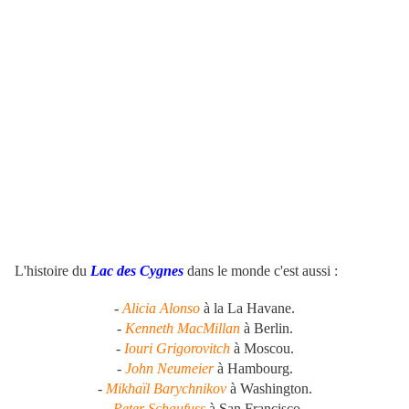
.
L'histoire du
Lac des Cygnes
dans le monde c'est aussi :
-
Alicia Alonso
à la La Havane.
-
Kenneth MacMillan
à Berlin.
-
Iouri Grigorovitch
à Moscou.
-
John Neumeier
à Hambourg.
-
Mikhaïl Barychnikov
à Washington.
-
Peter Schaufuss
à San Francisco.