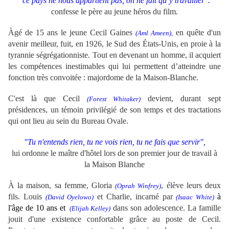
"ce pays ne nous appartient pas, on ne fait qu’y travailler".
confesse le père au jeune héros du film.
Àgé de 15 ans le jeune Cecil Gaines
en quête d'un
(Aml Ameen),
avenir meilleur, fuit, en 1926, le Sud des États-Unis, en proie à la
tyrannie ségrégationniste. Tout en devenant un homme, il acquiert
les compétences inestimables qui lui permettent d’atteindre une
fonction très convoitée : majordome de la Maison-Blanche.
C'est là que Cecil
devient, durant sept
(Forest Whitaker)
présidences, un témoin privilégié de son temps et des tractations
qui ont lieu au sein du Bureau Ovale.
"Tu n'entends rien, tu ne vois rien, tu ne fais que servir",
lui ordonne le maître d'hôtel lors de son premier jour de travail à
la Maison Blanche
À la maison, sa femme, Gloria
, élève leurs deux
(Oprah Winfrey)
fils. Louis
et Charlie, incarné par
à
(David Oyelowo)
(Isaac White)
l'âge de 10 ans et
dans son adolescence. La famille
(Elijah Kelley)
jouit d'une existence confortable grâce au poste de Cecil.