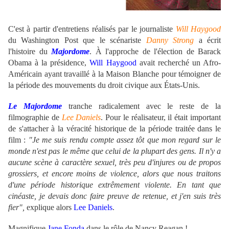
C'est à partir d'entretiens réalisés par le journaliste
Will Haygood
du Washington Post que le scénariste
Danny Strong
a écrit
l'histoire du
Majordome
. À l'approche de l'élection de Barack
Obama à la présidence,
Will Haygood
avait recherché un Afro-
Américain ayant travaillé à la Maison Blanche pour témoigner de
la période des mouvements du droit civique aux États-Unis.
Le Majordome
tranche radicalement avec le reste de la
filmographie de
Lee Daniels
. Pour le réalisateur, il était important
de s'attacher à la véracité historique de la période traitée dans le
film :
"Je me suis rendu compte assez tôt que mon regard sur le
monde n'est pas le même que celui de la plupart des gens. Il n'y a
aucune scène à caractère sexuel, très peu d'injures ou de propos
grossiers, et encore moins de violence, alors que nous traitons
d'une période historique extrêmement violente. En tant que
cinéaste, je devais donc faire preuve de retenue, et j'en suis très
fier",
explique alors
Lee Daniels
.
Magnifique
Jane Fonda
dans le rôle de Nancy Reagan !