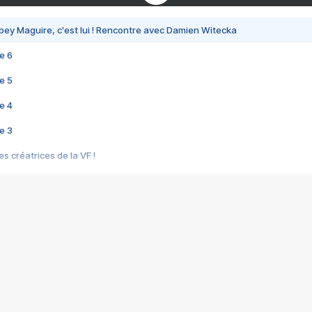
bey Maguire, c'est lui ! Rencontre avec Damien Witecka
e 6
e 5
e 4
e 3
s créatrices de la VF !
e 2
e 1
e Mektoub My Love arrive enfin ! Rencontre avec Shaïn Boumedine et Sal
i : après Toni en famille
elle réalise le bouleversant Dites lui que je l'aime
ais ! Rencontre autour de Vie privée de Rebecca Zlotowski