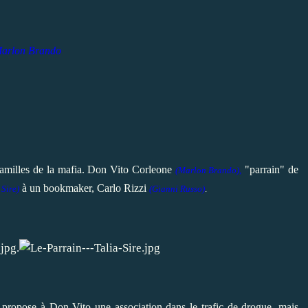
arlon Brando
amilles de la mafia. Don Vito Corleone
"parrain" de
(
Marlon Brando
),
à un bookmaker, Carlo Rizzi
 Sire)
(Gianni Russo)
.
.
, propose à Don Vito une association dans le trafic de drogue, mais