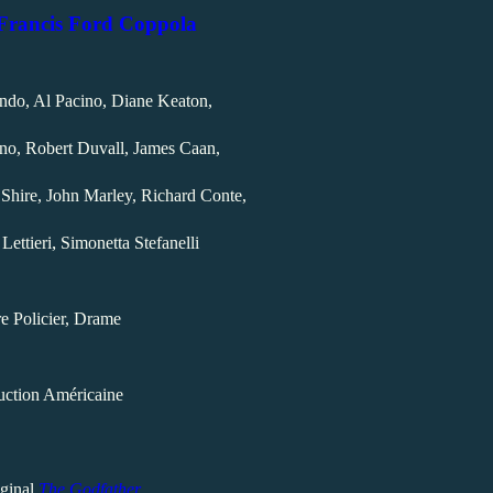
 Francis Ford Coppola
do, Al Pacino, Diane Keaton,
ano, Robert Duvall, James Caan,
 Shire, John Marley, Richard Conte,
,
Lettieri
Simonetta Stefanelli
e Policier, Drame
uction Américaine
iginal
The Godfather