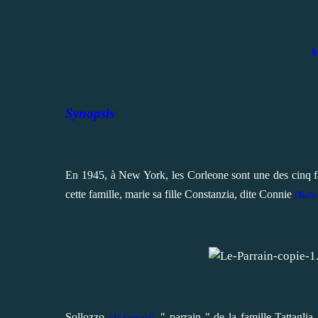
M
Synopsis
En 1945, à New York, les Corleone sont une des cinq f
cette famille, marie sa fille Constanzia, dite Connie
(Talia
Sollozzo
" parrain " de la famille Tattaglia
(
Al Lettieri
),