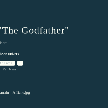
 "The Godfather"
ther"
Mon univers
8.01.2012
…
Par Alain