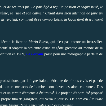
 et de ses trois fils. Le plus âgé a reçu la passion et l'agressivité, le
isième, sa ruse et son calme."
C'était dans mon intention de faire un
ils vivaient, comment ils se comportaient, la façon dont ils traitaient
à l'écran le livre de
Mario Puzzo
, qui n'est pas encore un best-seller.
décidé d'adapter la structure d'une tragédie grecque au monde de la
 parution en 1969,
Le Parrain
passe pour une radiographie parfaite de
testations, par la ligue italo-américaine des droits civils et par de
imidation et menaces de bombes sont devenues alors courantes. Des
s et un terrain d'entente a été trouvé. Le projet a d'abord été proposé
n propre film de gangsters, qui verra le jour sous le nom d'
Il Était une
 comme
Arthur Penn, Peter Yates ou Costa-Gavras
.