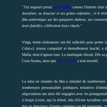
"J'ai toujours pensé
Le Parrain
comme l'histoire d'un roi
deuxième, sa douceur et ses gestes enfantins ; et le tro
film authentique sur des gangsters italiens, sur comment 
leurs familles, célébraient leurs rituels."
Vingt, trente réalisateurs ont été sollicités pour porter 
Celui-ci, joueur compulsif et éternellement fauché, a 
Mafia, dont il ignore tout. La martingale réussit. Dès sa
Cosa Nostra, alors que
Mario Puzzo
a tout inventé.
La mise en chantier du film a entraîné de nombreuses pro
nombreuses personnalités politiques; tentatives d'int
négociations ont alors été engagées avec les protagoniste
à
Sergio Leone
, qui l'a refusé, afin d'écrire lui-même so
fois en Amerique
; d'autres cinéastes ont été pressentis,