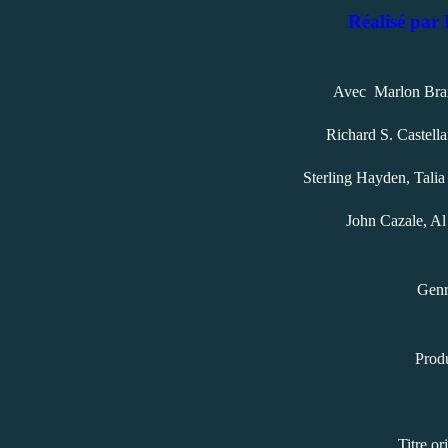
Réalisé par
Avec Marlon Bran
Richard S. Castell
Sterling Hayden, Talia
John Cazale, Al 
Genr
Prod
Titre or