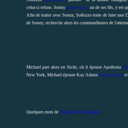
celui-ci refuse. Sonny
un de ses fils, y est q
(
James Caan
),
Afin de traiter avec Sonny, Sollozzo tente de faire tuer
de Sonny, recherche alors les commanditaires de l'attentat 
Michael part alors en Sicile, où il épouse Apollonia
(Si
New York, Michael épouse Kay Adams
et
(
Diane Keaton
)
Quelques mots de
Francis Ford Coppola.