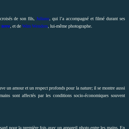
croisés de son fils,
Juliano
, qui l’a accompagné et
filmé durant ses
 terre
, et de
Wim Wenders
, lui-même photographe.
ve un amour et un respect profonds pour la nature; il se montre aussi
umains sont affectés par les conditions socio-économiques souvent
sard pour la première fois avec un appareil photo entre les mains. En