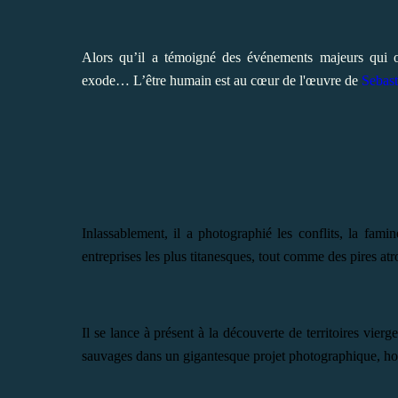
Alors qu’il a témoigné des événements majeurs qui ont
exode… L’être humain est au cœur de l'œuvre de
Sebast
Inlassablement, il a photographié les conflits, la famin
entreprises les plus titanesques, tout comme des pires atro
Il se lance à présent à la découverte de territoires vier
sauvages dans un gigantesque projet photographique, ho