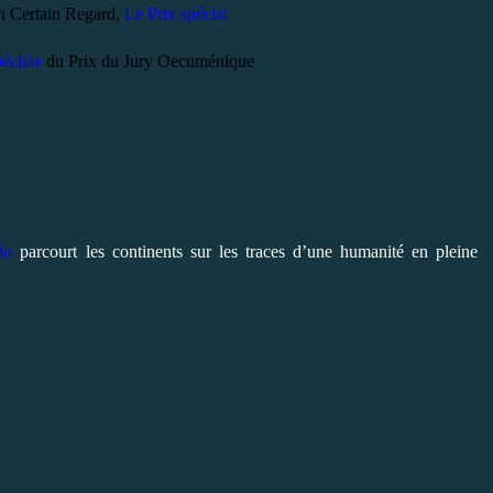
n Certain Regard,
Le Prix spécial
éciale
du
Prix du Jury Oecuménique
do
parcourt les continents sur les traces d’une humanité en pleine