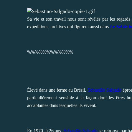
Sa vie et son travail nous sont révélés par les regards 
expéditions, archives qui figurent aussi dans
Le Sel de la
%%%%%%%%%%%%
Élevé dans une ferme au Brésil,
Sebastião Salgado
éprou
particulièrement sensible à la façon dont les êtres h
accablantes dans lesquelles ils vivent.
En 1970, à 26 ans,
Sebastião Salgado
se retrouve par ha