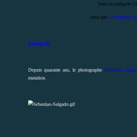
Dans la catégorie U
ainsi que
La Mention Sp
Synopsis
Depuis quarante ans, le photographe
Sebastião Salga
mutation.