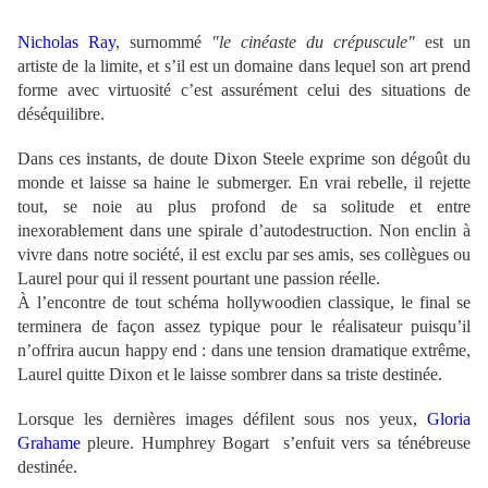
Nicholas Ray
, surnommé
"le cinéaste du crépuscule"
est un
artiste de la limite, et s’il est un domaine dans lequel son art prend
forme avec virtuosité c’est assurément celui des situations de
déséquilibre.
Dans ces instants, de doute
Dixon Steele
exprime son dégoût du
monde et laisse sa haine le submerger. En vrai rebelle, il rejette
tout, se noie au plus profond de sa solitude et entre
inexorablement dans une spirale d’autodestruction. Non enclin à
vivre dans notre société, il est exclu par ses amis, ses collègues ou
Laurel pour qui il ressent pourtant une passion réelle.
À l’encontre de tout schéma hollywoodien classique, le final se
terminera de façon assez typique pour le réalisateur puisqu’il
n’offrira aucun happy end : dans une tension dramatique extrême,
Laurel quitte Dixon et le laisse sombrer dans sa triste destinée.
Lorsque les dernières images défilent sous nos yeux,
Gloria
Grahame
pleure.
Humphrey Bogart
s’enfuit vers sa ténébreuse
destinée.