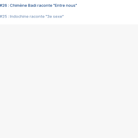
#26 : Chimène Badi raconte "Entre nous"
#25 : Indochine raconte "3e sexe"
#24 : Zaho raconte "C'est chelou"
#23 : Patrick Bruel raconte "Au café des délices"
#22 : Kyo raconte "Le chemin"
#21 : Nolwenn Leroy raconte "Cassé"
#20 : Patrick Hernandez raconte "Born to be alive"
#19 : Lorie raconte "Près de moi"
#18 : Michael Jones raconte "A nos actes manqués" (avec Jean-Jacque
#17 : Khaled raconte "Aïcha"
#16 : Corneille raconte "Parce qu'on vient de loin"
#15 : Indochine raconte "L'aventurier"