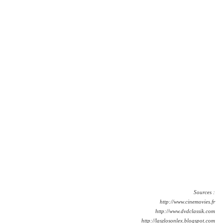
Sources :
http://www.cinemovies.fr
http://www.dvdclassik.com
http://laszlosonlex.blogspot.com