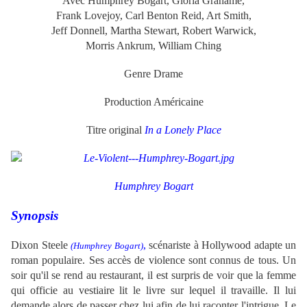
Avec Humphrey Bogart, Gloria Grahame,
Frank Lovejoy, Carl Benton Reid, Art Smith,
Jeff Donnell, Martha Stewart, Robert Warwick,
Morris Ankrum, William Ching
Genre Drame
Production Américaine
Titre original
In a Lonely Place
Humphrey Bogart
Synopsis
Dixon Steele
,
scénariste à Hollywood adapte un
(Humphrey Bogart)
roman populaire. Ses accès de violence sont connus de tous. Un
soir qu'il se rend au restaurant, il est surpris de voir que la femme
qui officie au vestiaire lit le livre sur lequel il travaille. Il lui
demande alors de passer chez lui afin de lui raconter l'intrigue. Le