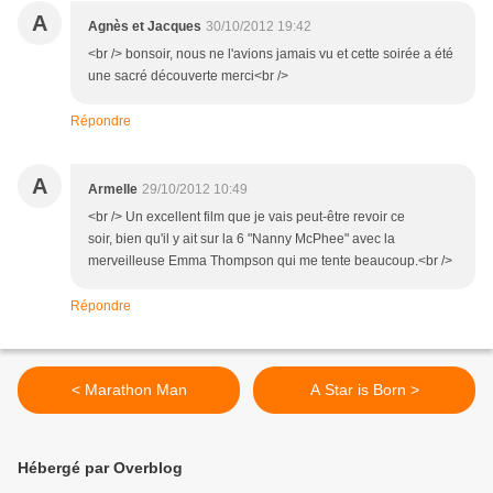
A
Agnès et Jacques
30/10/2012 19:42
<br /> bonsoir, nous ne l'avions jamais vu et cette soirée a été
une sacré découverte merci<br />
Répondre
A
Armelle
29/10/2012 10:49
<br /> Un excellent film que je vais peut-être revoir ce
soir, bien qu'il y ait sur la 6 "Nanny McPhee" avec la
merveilleuse Emma Thompson qui me tente beaucoup.<br />
Répondre
< Marathon Man
A Star is Born >
Hébergé par Overblog