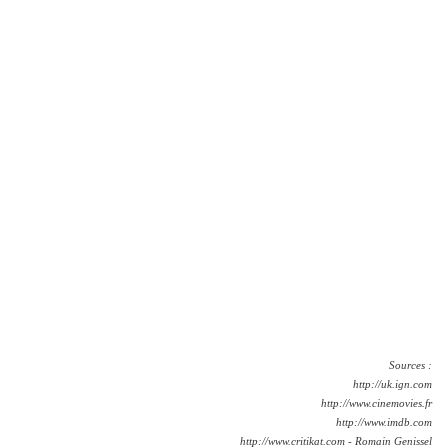
Sources :
http://uk.ign.com
http://www.cinemovies.fr
http://www.imdb.com
http://www.critikat.com - Romain Genissel