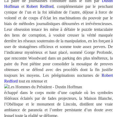
La paire de journalistes constituée dans le film par
Dustin
Hoffman
et
Robert Redford
, complémentaire par le penchant
cynique de l’un et la foi idéaliste de l’autre, déjoue à force de
volonté et de coups d’éclat les machinations du pouvoir par le
biais de méthodes journalistiques détournées et irrévérencieuses.
Leur obsession tenace les mène à défaire le puzzle tentaculaire
des liens de corruption, à vouloir creuser la vérité masquée
derrière les réseaux souterrains de la manipulation, en les forçant à
user de stratagèmes officieux et somme toute assez pervers. De
l’indicateur mystérieux et haut placé, nommé Gorge Profonde,
que rencontre Woodward dans un parking des plus ténébreux, la
paire du Post piétine pour consolider la mosaïque de preuves
obtenues et se défend avec des procédés dont la fin justifie
toujours les moyens.
Les pérégrinations nocturnes de
Robert
Redford
tout en retenue et
échappé dans le corps moite d’une capitale où les symboles
fédéraux éclairés par de fades projecteurs, la Maison Blanche,
l’Obélisque et le monument de Lincoln, distillent une vraie
ambiance de paranoïa et l’ombre persistante d’un doute avec
lequel toute la réalité se déforme.