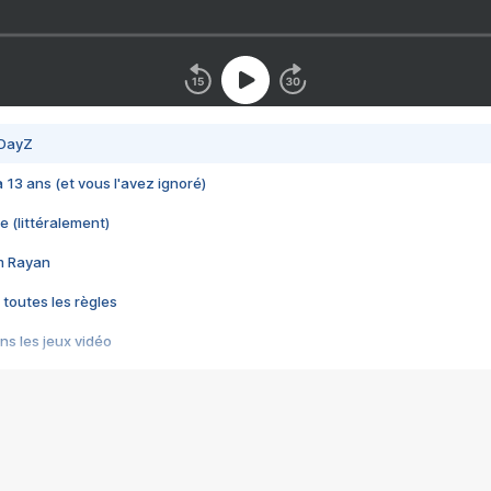
 DayZ
 a 13 ans (et vous l'avez ignoré)
e (littéralement)
im Rayan
 toutes les règles
s les jeux vidéo
us choquant de Rockstar ? - Le scandale BULLY
e plus moche de Steam
du RÊVE tourne au CAUCHEMAR