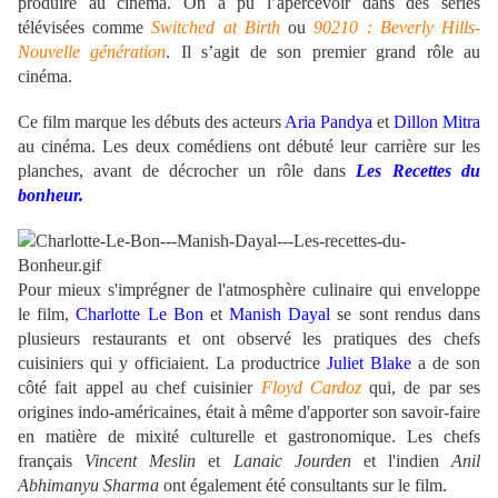
produire au cinéma. On a pu l’apercevoir dans des séries
télévisées comme
Switched at Birth
ou
90210 : Beverly Hills-
Nouvelle génération
. Il s’agit de son premier grand rôle au
cinéma.
Ce film marque les débuts des acteurs
Aria Pandya
et
Dillon Mitra
au cinéma. Les deux comédiens ont débuté leur carrière sur les
planches, avant de décrocher un rôle dans
Les Recettes du
bonheur.
Pour mieux s'imprégner de l'atmosphère culinaire qui enveloppe
le film,
Charlotte Le Bon
et
Manish Dayal
se sont rendus dans
plusieurs restaurants et ont observé les pratiques des chefs
cuisiniers qui y officiaient. La productrice
Juliet Blake
a de son
côté fait appel au chef cuisinier
Floyd Cardoz
qui, de par ses
origines indo-américaines, était à même d'apporter son savoir-faire
en matière de mixité culturelle et gastronomique. Les chefs
français
Vincent Meslin
et
Lanaic Jourden
et l'indien
Anil
Abhimanyu Sharma
ont également été consultants sur le film.