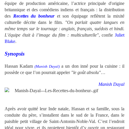
équipe de production américaine, l’actrice principale d'origine
britannique et des comédiens indiens et français : la distribution
des
Recettes du bonheur
et son équipage reflètent la mixité
culturelle décrite dans le film.
"On parlait quatre langues en
même temps sur le tournage : anglais, français, suédois et hindi.
L’équipe était à l’image du film : multiculturelle"
, confie
Juliet
Blake
.
Synopsis
Hassan Kadam
a un don inné pour la cuisine : il
(Manish Dayal)
possède ce que l’on pourrait appeler
"le goût absolu"
…
Manish Dayal
Après avoir quitté leur Inde natale, Hassan et sa famille, sous la
conduite du père, s’installent dans le sud de la France, dans le
paisible petit village de Saint-Antonin-Noble-Val. C’est l’endroit
idéal pour vivre, et ils projettent bientôt d’y ouvrir un restaurant