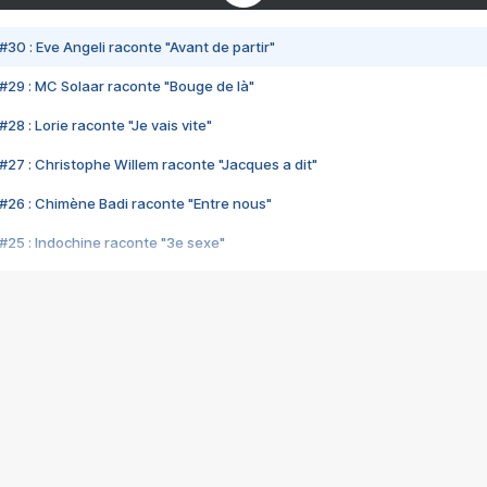
#30 : Eve Angeli raconte "Avant de partir"
#29 : MC Solaar raconte "Bouge de là"
28 : Lorie raconte "Je vais vite"
#27 : Christophe Willem raconte "Jacques a dit"
#26 : Chimène Badi raconte "Entre nous"
#25 : Indochine raconte "3e sexe"
#24 : Zaho raconte "C'est chelou"
#23 : Patrick Bruel raconte "Au café des délices"
#22 : Kyo raconte "Le chemin"
#21 : Nolwenn Leroy raconte "Cassé"
#20 : Patrick Hernandez raconte "Born to be alive"
#19 : Lorie raconte "Près de moi"