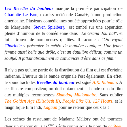
Les Recettes du bonheur
marque la première participation de
Charlotte Le Bon
, ex-miss météo de Canal+, à une production
américaine. Plusieurs comédiennes ont été approchées pour le rôle
de Marguerite,
Steven Spielberg
est tombé sur une apparition
pleine d’humour de la comédienne dans
"Le Grand Journal"
, et
lui a trouvé de nombreuses qualités. Il raconte :
"On voyait
Charlotte
y présenter la météo de manière comique. Une jeune
femme aussi belle que drôle, c’est un équilibre délicat, comme un
soufflé. Il fallait absolument la convaincre d’être dans ce film."
Il n'y a pas qu'une partie de la distribution du film qui est d'origine
indienne. L'auteur de la bande originale l'est également. En effet,
le soundtrack des
Recettes du bonheur
est signé
A.R. Rahman
. À
cet illustre compositeur, on doit notamment la bande son du film
aux multiples récompenses
Slumdog Millionnaire
. Sans oublier
The Golden Age (Elizabeth II)
,
People Like Us
,
127 Hours
, et le
magnifique film Indi,
Lagaan
pour ne retenir que ceux-la !
Les scènes du restaurant de Madame Mallory ont été tournées
ème
dans un manoir du XIX
siècle connu sous le nom de
château