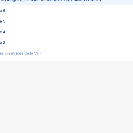
e 6
e 5
e 4
e 3
s créatrices de la VF !
e 2
e 1
e Mektoub My Love arrive enfin ! Rencontre avec Shaïn Boumedine et Sal
i : après Toni en famille
elle réalise le bouleversant Dites lui que je l'aime
ais ! Rencontre autour de Vie privée de Rebecca Zlotowski
 de Marguerite, Grave... Rencontre avec Ella Rumpf