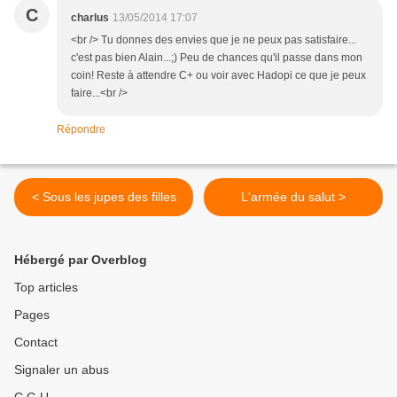
C
charlus
13/05/2014 17:07
<br /> Tu donnes des envies que je ne peux pas satisfaire...
c'est pas bien Alain...;) Peu de chances qu'il passe dans mon
coin! Reste à attendre C+ ou voir avec Hadopi ce que je peux
faire...<br />
Répondre
< Sous les jupes des filles
L'armée du salut >
Hébergé par Overblog
Top articles
Pages
Contact
Signaler un abus
C.G.U.