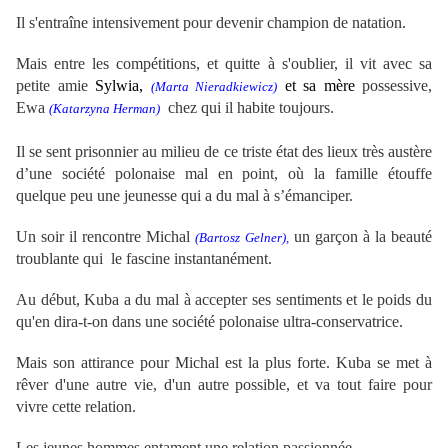
Il s'entraîne intensivement pour devenir champion de natation.
Mais entre les compétitions, et quitte à s'oublier, il vit avec sa
petite amie
Sylwia,
et sa mère
possessive,
(
Marta Nieradkiewicz
)
Ewa
chez qui il habite toujours.
(
Katarzyna Herman)
Il se sent prisonnier au milieu de ce triste état des lieux très austère
d’une société polonaise mal en point, où la famille étouffe
quelque peu une jeunesse qui a du mal à s’émanciper.
Un soir il rencontre Michal
un garçon à la beauté
(Bartosz Gelner),
troublante qui
le fascine instantanément.
Au début, Kuba a du mal à accepter ses sentiments et le poids du
qu'en dira-t-on dans une société polonaise ultra-conservatrice.
Mais son attirance pour Michal est la plus forte.
Kuba
se met à
rêver d'une autre vie,
d'un autre possible, et va tout faire pour
vivre cette relation.
Les jeunes hommes entament une relation passionnée...