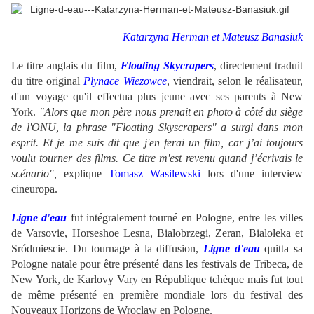
Katarzyna Herman et Mateusz Banasiuk
Le titre anglais du film,
Floating Skycrapers
, directement traduit
du titre original
Plynace Wiezowce
, viendrait, selon le réalisateur,
d'un voyage qu'il effectua plus jeune avec ses parents à New
York.
"Alors que mon père nous prenait en photo à côté du siège
de l'ONU, la phrase "Floating Skyscrapers" a surgi dans mon
esprit. Et je me suis dit que j'en ferai un film, car j’ai toujours
voulu tourner des films. Ce titre m'est revenu quand j’écrivais le
scénario",
explique
Tomasz Wasilewski
lors d'une interview
cineuropa.
Ligne d'eau
fut intégralement tourné en Pologne, entre les villes
de Varsovie, Horseshoe Lesna, Bialobrzegi, Zeran, Bialoleka et
Sródmiescie. Du tournage à la diffusion,
Ligne d'eau
quitta sa
Pologne natale pour être présenté dans les festivals de Tribeca, de
New York, de Karlovy Vary en République tchèque mais fut tout
de même présenté en première mondiale lors du festival des
Nouveaux Horizons de Wroclaw en Pologne.