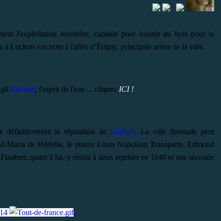
nt l'exploitation forestière, capitale pour fournir du bois pour la
à Luchon son nom à l'allée d’Étigny, principale artère de la ville.
Luchon
, l'esprit de l'eau ... cliquez
ICI !
e définitivement la réputation de
Luchon
. La ville thermale peut
 José-Maria de Hérédia, le prince Louis Napoléon Bonaparte, Edmond
laubert, quant à lui, y résida à deux reprises en 1840 et une seconde
14