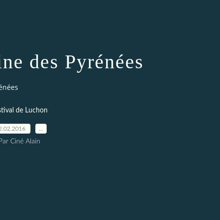
ne des Pyrénées
rénées
stival de Luchon
2.02.2016
…
Par Ciné Alain