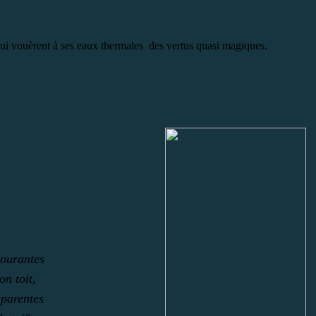
qui vouèrent à ses eaux thermales des vertus quasi magiques.
courantes
n toit,
sparentes