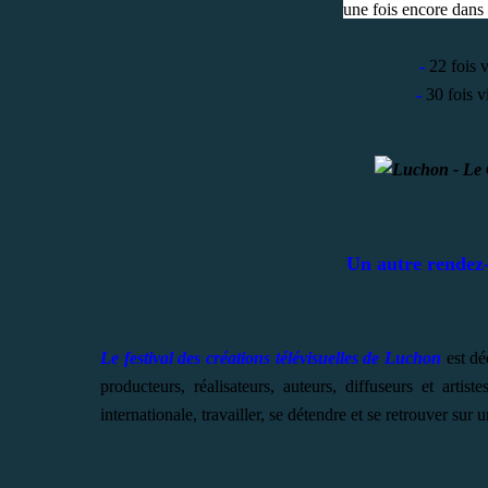
une fois encore dans l
-
22 fois v
-
30 fois v
Un autre rendez-
Le festival des créations télévisuelles de Luchon
est dé
producteurs, réalisateurs, auteurs, diffuseurs et artis
internationale, travailler, se détendre et se retrouver sur