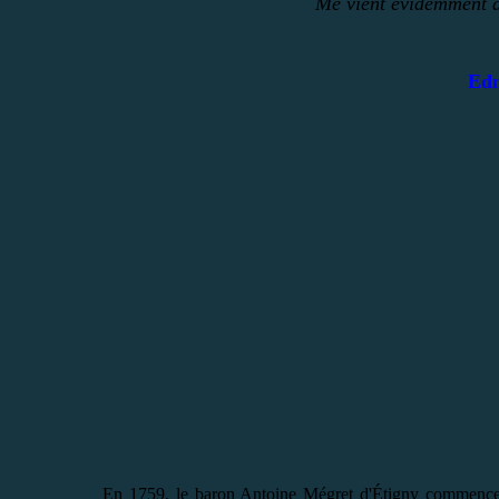
Me vient évidemment d
Ed
En 1759, le baron Antoine Mégret d'Étigny commence