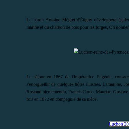
Le baron Antoine Mégret d'Étigny
développera égaleme
marine et du charbon de bois pour les forges. On donnera 
Le séjour en 1867 de l'Impératrice Eugénie, consacr
s'enorgueillir de quelques hôtes illustres. Lamartine,
Rostand bien entendu, Francis Carco, Mauriac. Gustave F
fois en 1872 en compagnie de sa nièce.
Luchon 20