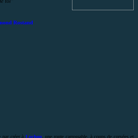
e toi"
mond Rostand
 par créer à
Luchon
, une route carrossable, à coups de corvées et