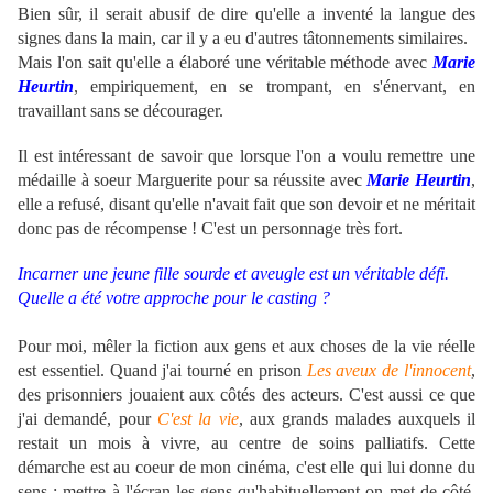
Bien sûr, il serait abusif de dire qu'elle a inventé la langue des
signes dans la main, car il y a eu d'autres tâtonnements similaires.
Mais l'on sait qu'elle a élaboré une véritable méthode avec
Marie
Heurtin
, empiriquement, en se trompant, en s'énervant, en
travaillant sans se décourager.
Il est intéressant de savoir que lorsque l'on a voulu remettre une
médaille à soeur Marguerite pour sa réussite avec
Marie Heurtin
,
elle a refusé, disant qu'elle n'avait fait que son devoir et ne méritait
donc pas de récompense ! C'est un personnage très fort.
Incarner une jeune fille sourde et aveugle est un véritable défi.
Quelle a été votre approche pour le casting ?
Pour moi, mêler la fiction aux gens et aux choses de la vie réelle
est essentiel. Quand j'ai tourné en prison
Les aveux de l'innocent
,
des prisonniers jouaient aux côtés des acteurs. C'est aussi ce que
j'ai demandé, pour
C'est la vie
, aux grands malades auxquels il
restait un mois à vivre, au centre de soins palliatifs. Cette
démarche est au coeur de mon cinéma, c'est elle qui lui donne du
sens : mettre à l'écran les gens qu'habituellement on met de côté.