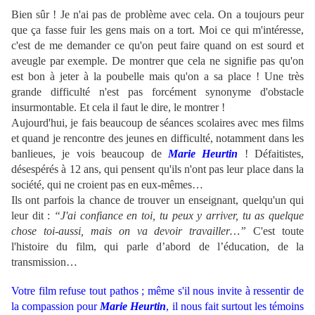
Bien sûr ! Je n'ai pas de problème avec cela. On a toujours peur
que ça fasse fuir les gens mais on a tort. Moi ce qui m'intéresse,
c'est de me demander ce qu'on peut faire quand on est sourd et
aveugle par exemple. De montrer que cela ne signifie pas qu'on
est bon à jeter à la poubelle mais qu'on a sa place ! Une très
grande difficulté n'est pas forcément synonyme d'obstacle
insurmontable. Et cela il faut le dire, le montrer !
Aujourd'hui, je fais beaucoup de séances scolaires avec mes films
et quand je rencontre des jeunes en difficulté, notamment dans les
banlieues, je vois beaucoup de
Marie Heurtin
! Défaitistes,
désespérés à 12 ans, qui pensent qu'ils n'ont pas leur place dans la
société, qui ne croient pas en eux-mêmes…
Ils ont parfois la chance de trouver un enseignant, quelqu'un qui
leur dit :
“J'ai confiance en toi, tu peux y arriver, tu as quelque
chose toi-aussi, mais on va devoir travailler…”
C'est toute
l'histoire du film, qui parle d’abord de l’éducation, de la
transmission…
Votre film refuse tout pathos ; même s'il nous invite à ressentir de
la compassion pour
Marie Heurtin
, il nous fait surtout les témoins