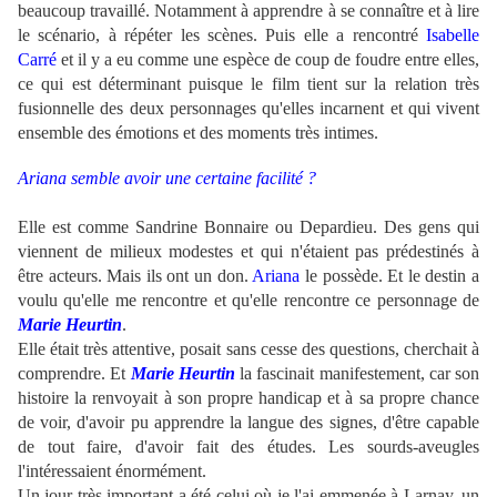
beaucoup travaillé. Notamment à apprendre à se connaître et à lire
le scénario, à répéter les scènes. Puis elle a rencontré
Isabelle
Carré
et il y a eu comme une espèce de coup de foudre entre elles,
ce qui est déterminant puisque le film tient sur la relation très
fusionnelle des deux personnages qu'elles incarnent et qui vivent
ensemble des émotions et des moments très intimes.
Ariana semble avoir une certaine facilité ?
Elle est comme Sandrine Bonnaire ou Depardieu. Des gens qui
viennent de milieux modestes et qui n'étaient pas prédestinés à
être acteurs. Mais ils ont un don.
Ariana
le possède. Et le destin a
voulu qu'elle me rencontre et qu'elle rencontre ce personnage de
Marie Heurtin
.
Elle était très attentive, posait sans cesse des questions, cherchait à
comprendre. Et
Marie Heurtin
la fascinait manifestement, car son
histoire la renvoyait à son propre handicap et à sa propre chance
de voir, d'avoir pu apprendre la langue des signes, d'être capable
de tout faire, d'avoir fait des études. Les sourds-aveugles
l'intéressaient énormément.
Un jour très important a été celui où je l'ai emmenée à Larnay, un