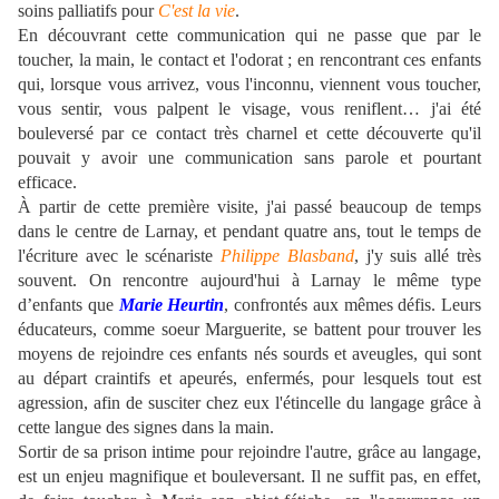
soins palliatifs pour
C'est la vie
.
En découvrant cette communication qui ne passe que par le
toucher, la main, le contact et l'odorat ; en rencontrant ces enfants
qui, lorsque vous arrivez, vous l'inconnu, viennent vous toucher,
vous sentir, vous palpent le visage, vous reniflent… j'ai été
bouleversé par ce contact très charnel et cette découverte qu'il
pouvait y avoir une communication sans parole et pourtant
efficace.
À partir de cette première visite, j'ai passé beaucoup de temps
dans le centre de Larnay, et pendant quatre ans, tout le temps de
l'écriture avec le scénariste
Philippe Blasband
, j'y suis allé très
souvent. On rencontre aujourd'hui à Larnay le même type
d’enfants que
Marie Heurtin
, confrontés aux mêmes défis. Leurs
éducateurs, comme soeur Marguerite, se battent pour trouver les
moyens de rejoindre ces enfants nés sourds et aveugles, qui sont
au départ craintifs et apeurés, enfermés, pour lesquels tout est
agression, afin de susciter chez eux l'étincelle du langage grâce à
cette langue des signes dans la main.
Sortir de sa prison intime pour rejoindre l'autre, grâce au langage,
est un enjeu magnifique et bouleversant. Il ne suffit pas, en effet,