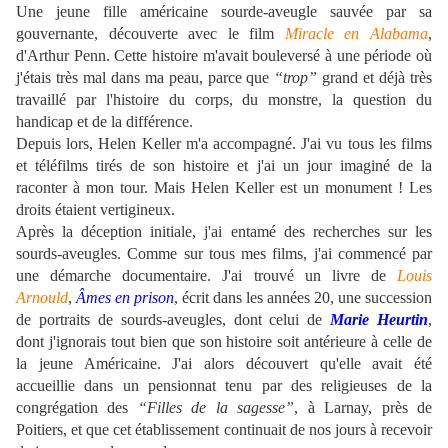
Une jeune fille américaine sourde-aveugle sauvée par sa
gouvernante, découverte avec le film
Miracle en Alabama
,
d'Arthur Penn. Cette histoire m'avait bouleversé à une période où
j'étais très mal dans ma peau, parce que
“trop”
grand et déjà très
travaillé par l'histoire du corps, du monstre, la question du
handicap et de la différence.
Depuis lors, Helen Keller m'a accompagné. J'ai vu tous les films
et téléfilms tirés de son histoire et j'ai un jour imaginé de la
raconter à mon tour. Mais Helen Keller est un monument ! Les
droits étaient vertigineux.
Après la déception initiale, j'ai entamé des recherches sur les
sourds-aveugles. Comme sur tous mes films, j'ai commencé par
une démarche documentaire. J'ai trouvé un livre de
Louis
Arnould
,
Âmes en prison
, écrit dans les années 20, une succession
de portraits de sourds-aveugles, dont celui de
Marie Heurtin
,
dont j'ignorais tout bien que son histoire soit antérieure à celle de
la jeune Américaine. J'ai alors découvert qu'elle avait été
accueillie dans un pensionnat tenu par des religieuses de la
congrégation des
“Filles de la sagesse”
, à Larnay, près de
Poitiers, et que cet établissement continuait de nos jours à recevoir