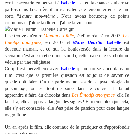
écrit le scénario en pensant à
Isabelle
. J'ai eu la chance, qui arrive
parfois dans la carrière d'un réalisateur, de rencontrer en elle une
sorte
"d'autre moi-même"
. Nous avons beaucoup de points
communs et j'aime la diriger, j'aime la voir jouer.
Il se trouve qu'entre
Maman est folle
, téléfilm réalisé en 2007,
Les
Émotifs anonymes
, en 2010, et
Marie Heurtin
,
Isabelle
est
devenue maman, et ce qui l'a bouleversée dans la lecture du
scénario c'est aussi cette dimension là, cette maternité symbolique
vécue par une religieuse.
Ce qui est merveilleux avec
Isabelle
quand on se lance dans un
film, c'est que sa première question est toujours de savoir ce
qu'elle doit faire. On ne parle même pas de la psychologie du
personnage, on est tout de suite dans le concret. Il fallait
apprendre à faire du chocolat dans
Les Émotifs anonymes
, elle l'a
fait. Là, elle a appris la langue des signes ! Et même plus que cela,
elle s'y est consacrée, elle s'est prise de passion pour cette langue
magnifique.
Un an après le film, elle continue de la pratiquer et d'approfondir
ses connaissances.