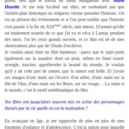
prière, rien que le travail de soeur Marguerite avec
Marie
Heurtin
. Je me suis focalisé sur elles, ne souhaitant pas que
l'arrière-plan historique ou religieux vienne parasiter l'histoire. On
est au présent des événements et si l'on peut oublier que l'histoire
ème
s'est passée à la fin du XIX
siècle, tant mieux. D'autant qu'elle
est totalement nourrie de ce que j'ai vu et vécu à Larnay pendant
des mois. J'ai les yeux grands ouverts, et ce film est né de mes
observations plus que de l'étude d'archives.
Je voulais aussi faire un film lumineux : parce que le sujet porte
également sur la manière dont on peut, même en étant sourd-
aveugle, toucher, appréhender la beauté du monde. Je voulais
qu'il y ait cette part de nature, que la nature soit belle. Et j'avais
ces images d'une main sur l'écorce d'un arbre, d'une main sur la
tête de l'âne, d'une main sur les fleurs, sur un visage… La main et
le monde, c’est le motif emblématique du film.
Vos films ont jusqu'alors souvent mis en scène des personnages
blessés par la vie quelle en est la motivation ?
En avançant en âge, je me rapproche de plus en plus de mes
émotions d'enfance et d'adolescence. C'est la raison pour laquelle