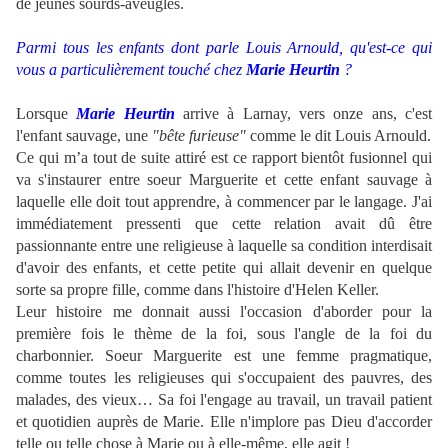
de jeunes sourds-aveugles.
Parmi tous les enfants dont parle Louis Arnould, qu'est-ce qui
vous a particulièrement touché chez
Marie Heurtin
?
Lorsque
Marie Heurtin
arrive à Larnay, vers onze ans, c'est
l'enfant sauvage, une
"bête furieuse"
comme le dit Louis Arnould.
Ce qui m’a tout de suite attiré est ce rapport bientôt fusionnel qui
va s'instaurer entre soeur Marguerite et cette enfant sauvage à
laquelle elle doit tout apprendre, à commencer par le langage. J'ai
immédiatement pressenti que cette relation avait dû être
passionnante entre une religieuse à laquelle sa condition interdisait
d'avoir des enfants, et cette petite qui allait devenir en quelque
sorte sa propre fille, comme dans l'histoire d'Helen Keller.
Leur histoire me donnait aussi l'occasion d'aborder pour la
première fois le thème de la foi, sous l'angle de la foi du
charbonnier. Soeur Marguerite est une femme pragmatique,
comme toutes les religieuses qui s'occupaient des pauvres, des
malades, des vieux… Sa foi l'engage au travail, un travail patient
et quotidien auprès de Marie. Elle n'implore pas Dieu d'accorder
telle ou telle chose à Marie ou à elle-même, elle agit !