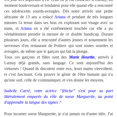
moment bouleversant et fondateur pour elle quand elle a rencontré
ces adolescents sourds-aveugles. Dès notre arrivée une petite
africaine de 13 ans a enlacé
Ariana
et pendant de très longues
minutes l'a tenue dans ses bras en explorant son visage avec sa
main, et
Ariana
en a été extrêmement touchée car elle a pu
véritablement prendre la mesure de ce double handicap. Durant
plusieurs jours, elle a rencontré d'autres jeunes et notamment les
serveuses d'un restaurant de Poitiers qui sont toutes sourdes et
aveugles, de même que le garçon qui fait la plonge.
Tous ces garçons et filles sont des
Marie Heurtin
, arrivés à
Larnay déjà grands, sans langage. Ce sont aujourd'hui des
virtuoses ! Quand ils discutent entre eux, leurs mains virevoltent,
et c'est fascinant. Cela prouve le génie de l'être humain qui n'a
qu'une soif, celle de communiquer, et s'en donne les moyens.
Isabelle Carré, votre actrice “fétiche” s'est pour sa part
littéralement emparée du rôle de soeur Marguerite, au point
d'apprendre la langue des signes ?
Pour incarner soeur Marguerite, je n'ai jamais eu d'autre idée. J'ai