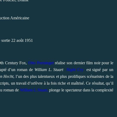
uction Américaine
 sortie 22 août 1951
20th Century Fox,
Otto Preminger
réalise son dernier film noir pour le
apté d’un roman de
William L. Stuart
Night Cry
est signé par un
n Hecht
, l’un des plus talentueux et plus prolifiques scénaristes de la
ripts, un travail d’orfèvre à la fois riche et maîtrisé. Ce résultat, qu’il
au roman de
William L.Stuart,
plonge le spectateur dans la complexité