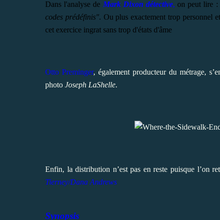
Dans l'analyse de
Mark Dixon détective
,
on peut lire 
codes prédéfinis".
Ou plus exactement trop personnel et e
cet exercice ingrat sans trop d'états d'âme
Otto Preminger
, également producteur du métrage, s’en
photo
Joseph LaShelle
.
Enfin, la distribution n’est pas en reste puisque l’on r
Tierney/
Dana Andrews
Synopsis