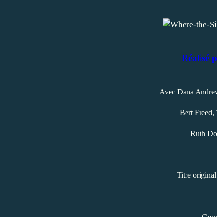
Réalisé 
Avec Dana Andrews
Bert Freed,
Ruth Don
Titre origina
Genr