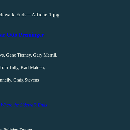
par Otto Preminger
, Gene Tierney, Gary Merrill,
 Tom Tully, Karl Malden,
nelly, Craig Stevens
l
Where the Sidewalk Ends
e Policier, Drame