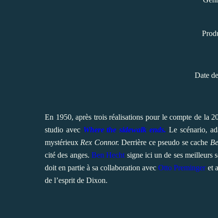
Prod
Date de
En 1950, après trois réalisations pour le compte de la 
studio avec
Where the sidewalk ends.
Le scénario, ad
mystérieux
Rex Connor.
Derrière ce pseudo se cache
Be
cité des anges.
Ben Hecht
signe ici un de ses meilleurs sc
doit en partie à sa collaboration avec
Otto Preminger
et 
de l’esprit de Dixon.