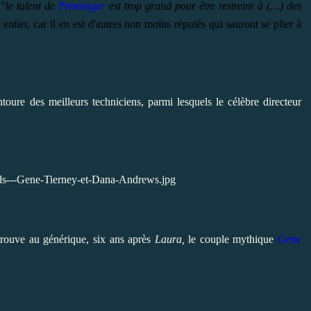
:
"le talent de
Preminger
est trop grand pour être restreint à (…) des
ntier, car il en est d'autres non moins réputés qui sauront se plier à
toure des meilleurs techniciens, parmi lesquels le célèbre directeur
etrouve au générique,
six ans après
Laura
,
le couple mythique
Gene