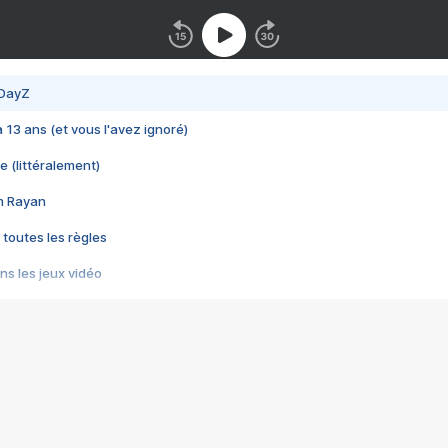
 DayZ
 a 13 ans (et vous l'avez ignoré)
e (littéralement)
im Rayan
 toutes les règles
s les jeux vidéo
us choquant de Rockstar ? - Le scandale BULLY
e plus moche de Steam
du RÊVE tourne au CAUCHEMAR
pendant 8 heures