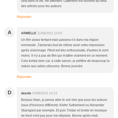
cest dans la vie, vie affectent. Lattention est souvent au-delà
des articles pour les auteurs.
Répondre
A
ARMELLE
11/08/2011 10:03
Un film assez tentant mais passera-t-il dans ma région
normande. J'aimerais tout de même avoir votre impression
après visionnage. Ffred est très enthousiaste, d'autres le sont
moins. Il n'y a pas de film qui m'attire vraiment en ce moment.
Cela tombe bien car, à cette saison, je préfère de beaucoup la
nature aux salles obscures. Bonne journée.
Répondre
D
dasola
10/08/2011 14:13
Bonjour Alain, je pense aller le voir rien que pour les acteurs
issus d'horizons différents: Kiefer Sutherland ou Alexander
Skarsgard par exemple. Et puis Tristan et Isolde en musique
de fond n'est pas pour me déplaire. Bonne après-midi.