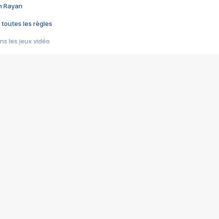
im Rayan
 toutes les règles
s les jeux vidéo
us choquant de Rockstar ? - Le scandale BULLY
e plus moche de Steam
du RÊVE tourne au CAUCHEMAR
pendant 8 heures
it… à tort
umiliés par un jeu vidéo
ire - Final Fantasy 8
ti un empire - Age of Empires
story DOFUS
tard, il crée l'un des pires jeux de tous les temps, MindsEye.