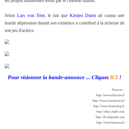
les propos antisémites tenus par le cinéaste danois.
Selon
Lars von Trier,
le fait que
Kirsten Dunst
ait connu une
lourde dépression durant son existence a contribué à la richesse de
son jeu d'actrice.
.
.
.
Pour visionner la bande-annonce ... Cliquez
ICI
!
Sources :
http://www.allocine.fr
http://www.cinemovies.fr
http://www.closermag.fr
http://akas.imdb.com
http://fr.wikipedia.org
http://www.lexpress.fr