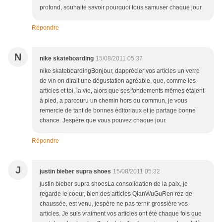
profond, souhaite savoir pourquoi tous samuser chaque jour.
Répondre
N
nike skateboarding
15/08/2011 05:37
nike skateboardingBonjour, dapprécier vos articles un verre
de vin on dirait une dégustation agréable, que, comme les
articles et toi, la vie, alors que ses fondements mêmes étaient
à pied, a parcouru un chemin hors du commun, je vous
remercie de tant de bonnes éditoriaux et je partage bonne
chance. Jespère que vous pouvez chaque jour.
Répondre
J
justin bieber supra shoes
15/08/2011 05:32
justin bieber supra shoesLa consolidation de la paix, je
regarde le coeur, bien des articles QianWuGuRen rez-de-
chaussée, est venu, jespère ne pas ternir grossière vos
articles. Je suis vraiment vos articles ont été chaque fois que