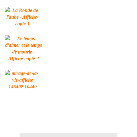
.
.
.