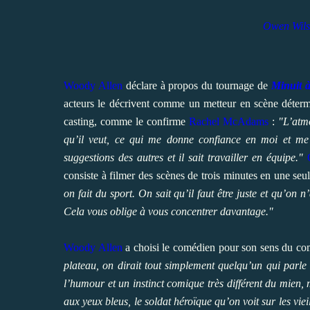
Owen Wils
Woody Allen
déclare à propos du tournage de
Minuit à
acteurs le décrivent comme un metteur en scène détermi
casting, comme le confirme
Rachel McAdams
:
"L’atmo
qu’il veut, ce qui me donne confiance en moi et me 
suggestions des autres et il sait travailler en équipe."
consiste à filmer des scènes de trois minutes en une seul
on fait du sport. On sait qu’il faut être juste et qu’on n
Cela vous oblige à vous concentrer davantage."
Woody Allen
a choisi le comédien pour son sens du co
plateau, on dirait tout simplement quelqu’un qui parle 
l’humour et un instinct comique très différent du mien, 
aux yeux bleus, le soldat héroïque qu’on voit sur les viei