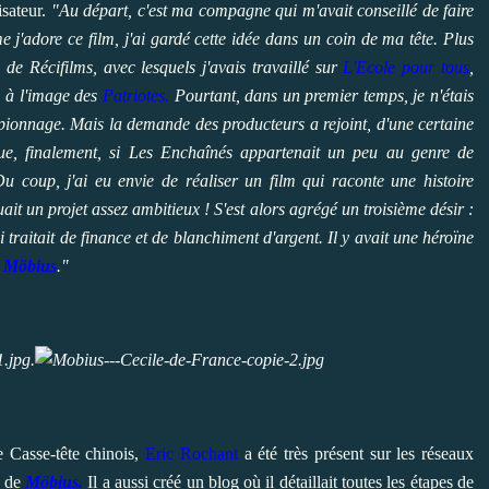
isateur.
"Au départ, c'est ma compagne qui m'avait conseillé de faire
j'adore ce film, j'ai gardé cette idée dans un coin de ma tête. Plus
n
de Récifilms, avec lesquels j'avais travaillé sur
L'Ecole pour tous
,
, à l'image des
Patriotes.
Pourtant, dans un premier temps, je n'étais
espionnage. Mais la demande des producteurs a rejoint, d'une certaine
ue, finalement, si Les Enchaînés appartenait un peu au genre de
 Du coup, j'ai eu envie de réaliser un film qui raconte une histoire
ait un projet assez ambitieux ! S'est alors agrégé un troisième désir :
 traitait de finance et de blanchiment d'argent. Il y avait une héroïne
Möbius
."
.
 Casse-tête chinois,
Eric Rochant
a été très présent sur les réseaux
n de
Möbius.
Il a aussi créé un blog où il détaillait toutes les étapes de