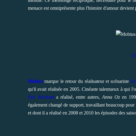
identité. Ce mensonge réciproque, nécessaire pour le b
menace est omniprésente plus l'histoire d'amour devient p
Cé
Möbius
marque le retour du réalisateur et scénariste
Er
qu'il avait réalisée en 2005. Cinéaste talentueux à qui l'
Eric Rochant
a réalisé, entre autres,
Anna Oz
en 19
également changé de support, travaillant beaucoup pour 
et dont il a réalisé
en 2008 et 2010
les épisodes des saiso