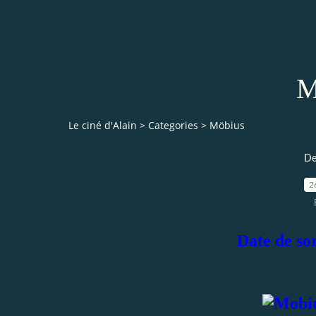
M
Le ciné d'Alain
>
Categories
>
Möbius
De
2
Date de sor