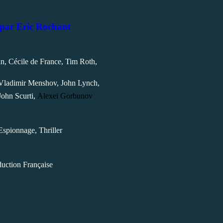
 par Eric Rochant
n, Cécile de France, Tim Roth,
Vladimir Menshov, John Lynch,
John Scurti,
Alexei Gorbunov
spionnage, Thriller
uction Française