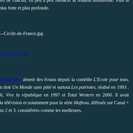
ien de chacun, va peu à peu menacer la relation amoureuse. Plus la
lus forte et plus profonde.
cile de France
ic Rochant,
absent des écrans depuis la comédie
L'Ecole pour tous
,
on doit
Un Monde sans pitié
et surtout
Les patriotes
, réalisé en 1993
.
96,
Vive la république
en 1997 et
Total Western
en 2000. Il
avait
la télévision et notamment pour la série
Mafiosa
, diffusée sur Canal +
ns 2 et 3, considérées comme les meilleures.