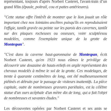
représentant, toujours d'après Norbert Casteret, l'avant-train d’un
grand félin
(épaule, poitrail, cou et pattes antérieures).
"Cette statue offre l'intérêt de montrer que le lion jouait un rôle
important chez nos lointains ancêtres puisqu'ils en reproduisaient
l'effigie, tantôt gravée ou peinte sur les parois des cavernes, tantôt
sur des plaques rocheuses ou osseuses, voire sculptéesou
modelées, comme l'exemplaire unique de la grotte de
Montespan
".
"C'est dans la caverne haut-garonnaise de
Montespan
,
écrit
Norbert Casteret,
qu'en 1923 nous eûmes le privilège de
découvrir une douzaine de hauts-reliefs en argile représentant des
chevaux modelés à même le sol de la grotte. Ces modelages, de
trente à quarante centimètres de long, ont été malheureusement
piétinés et détruits par le passage de visiteurs inattentifs. La pièce
capitale, outre de nombreuses gravures pariétales, est la célèbre
statue d'un ours acéphale d'un mètre dix de long, qui a fait l'objet
de nombreuses et savantes études."
Les découvertes opérées par Norbert Casteret et ses amis se