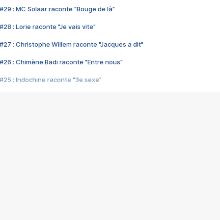
#29 : MC Solaar raconte "Bouge de là"
28 : Lorie raconte "Je vais vite"
#27 : Christophe Willem raconte "Jacques a dit"
#26 : Chimène Badi raconte "Entre nous"
#25 : Indochine raconte "3e sexe"
#24 : Zaho raconte "C'est chelou"
#23 : Patrick Bruel raconte "Au café des délices"
#22 : Kyo raconte "Le chemin"
#21 : Nolwenn Leroy raconte "Cassé"
#20 : Patrick Hernandez raconte "Born to be alive"
#19 : Lorie raconte "Près de moi"
#18 : Michael Jones raconte "A nos actes manqués" (avec Jean-Jacque