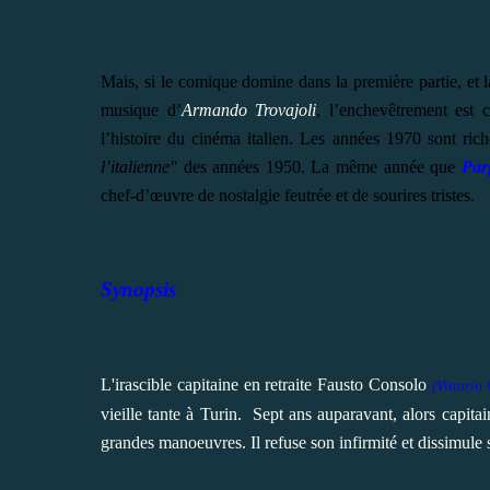
Mais, si le comique domine dans la première partie, et
musique d’
Armando Trovajoli
, l’enchevêtrement est 
l’histoire du cinéma italien. Les années 1970 sont ric
l’italienne"
des années 1950. La même année que
Par
chef-d’œuvre de nostalgie feutrée et de sourires tristes.
Synopsis
L'irascible capitaine en retraite Fausto Consolo
(Vittorio
vieille tante à Turin.
Sept ans auparavant, alors capita
grandes manoeuvres.
Il refuse son infirmité et dissimu