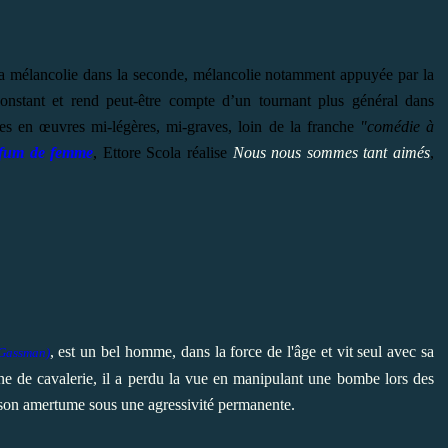
 la mélancolie dans la seconde, mélancolie notamment appuyée par la
constant et rend peut-être compte d’un tournant plus général dans
hes en œuvres mi-légères, mi-graves, loin de la franche
"comédie à
fum de femme
, Ettore Scola réalise
Nous nous sommes tant aimés
,
,
est un bel homme, dans la force de l'âge et vit seul avec sa
 Gassman)
ine de cavalerie, il a perdu la vue en manipulant une bombe lors des
le son amertume sous une agressivité permanente.