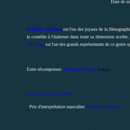
Date de so
Profumo di donna
est l'un des joyaux de la filmograph
la comédie à l'italienne dans toute sa dimension acerbe, 
Dino Risi
est l'un des grands représentants de ce genre q
Entre récompenses
Profumo di donna
a reçu :
Festival de Cannes 1975
-
Prix d'interprétation masculine
Vittorio Gassman