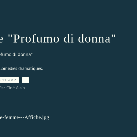
 "Profumo di donna"
ofumo di donna"
Comédies dramatiques.
6.11.2012
…
Par Ciné Alain