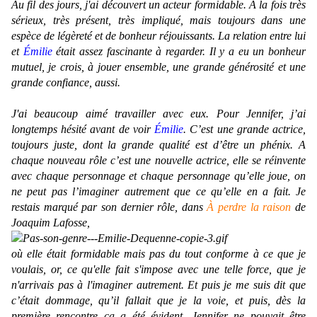
Au fil des jours, j'ai découvert un acteur formidable. A la fois très
sérieux, très présent, très impliqué, mais toujours dans une
espèce de légèreté et de bonheur réjouissants. La relation entre lui
et
Émilie
était assez fascinante à regarder. Il y a eu un bonheur
mutuel, je crois, à jouer ensemble, une grande générosité et une
grande confiance, aussi.
J'ai beaucoup aimé travailler avec eux. Pour Jennifer, j’ai
longtemps hésité avant de voir
Émilie
. C’est une grande actrice,
toujours juste, dont la grande qualité est d’être un phénix. A
chaque nouveau rôle c’est une nouvelle actrice, elle se réinvente
avec chaque personnage et chaque personnage qu’elle joue, on
ne peut pas l’imaginer autrement que ce qu’elle en a fait. Je
restais marqué par son dernier rôle, dans
À perdre la raison
de
Joaquim Lafosse,
où elle était formidable mais pas du tout conforme à ce que je
voulais, or, ce qu'elle fait s'impose avec une telle force, que je
n'arrivais pas à l'imaginer autrement. Et puis je me suis dit que
c’était dommage, qu’il fallait que je la voie, et puis, dès la
première rencontre ça a été évident. Jennifer ne pouvait être