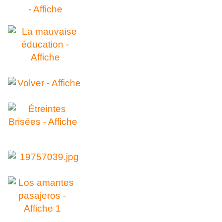
.
.
.
.
.