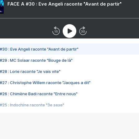
FACE A #30 : Eve Angeli raconte "Avant de partir"
#30 : Eve Angeli raconte "Avant de partir"
#29 : MC Solaar raconte "Bouge de là"
28 : Lorie raconte "Je vais vite"
#27 : Christophe Willem raconte "Jacques a dit"
#26 : Chimène Badi raconte "Entre nous"
#25 : Indochine raconte "3e sexe"
#24 : Zaho raconte "C'est chelou"
#23 : Patrick Bruel raconte "Au café des délices"
#22 : Kyo raconte "Le chemin"