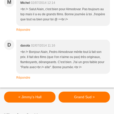
M
Michel
02/07/2014 12:14
<br /> Salut Alain, c'est bien pour Almodovar. Pas toujours au
top mais il a eu de grands films. Bonne journée à toi. J'espère
que tout va bien pour toi @ +<br />
Répondre
D
dasola
02/07/2014 11:16
<br /> Bonjour Alain, Pedro Almodovar mérite tout à fait son
prix. Il fait des films (que l'on n'aime ou pas) très originaux,
flamboyants, dérangeants. C'est bien. J'ai un gros faible pour
"Parle avec<br /> elle". Bonne journée.<br />
Répondre
< Jimmy's Hall
Grand Sud >