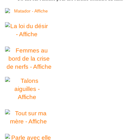
.
.
.
.