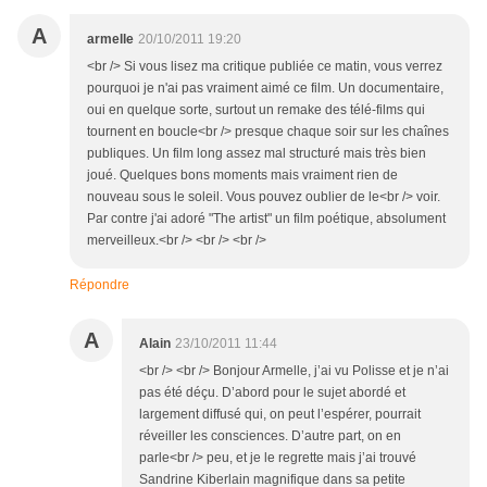
A
armelle
20/10/2011 19:20
<br /> Si vous lisez ma critique publiée ce matin, vous verrez
pourquoi je n'ai pas vraiment aimé ce film. Un documentaire,
oui en quelque sorte, surtout un remake des télé-films qui
tournent en boucle<br /> presque chaque soir sur les chaînes
publiques. Un film long assez mal structuré mais très bien
joué. Quelques bons moments mais vraiment rien de
nouveau sous le soleil. Vous pouvez oublier de le<br /> voir.
Par contre j'ai adoré "The artist" un film poétique, absolument
merveilleux.<br /> <br /> <br />
Répondre
A
Alain
23/10/2011 11:44
<br /> <br /> Bonjour Armelle, j’ai vu Polisse et je n’ai
pas été déçu. D’abord pour le sujet abordé et
largement diffusé qui, on peut l’espérer, pourrait
réveiller les consciences. D’autre part, on en
parle<br /> peu, et je le regrette mais j’ai trouvé
Sandrine Kiberlain magnifique dans sa petite