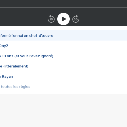
nsformé l’ennui en chef-d’œuvre
 DayZ
 a 13 ans (et vous l'avez ignoré)
e (littéralement)
im Rayan
 toutes les règles
s les jeux vidéo
us choquant de Rockstar ? - Le scandale BULLY
e plus moche de Steam