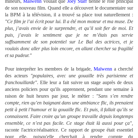
mineurs,
Maïwenn
voulait que
Joey Starr
tienne le rôle principal
de son nouveau film. Quand elle a découvert le documentaire sur
la BPM à la télévision, il a trouvé sa place tout naturellement :
"Ce film je l’ai écrit pour lui. Il a été mon moteur et ma muse. De
plus, j’avais envie de le surprendre, et qu’il soit fier de moi. Et
puis, j’avais le sentiment que je ne m’étais pas servie
suffisamment de son potentiel sur Le Bal des actrices, et je
voulais donc aller plus loin encore, en allant chercher sa fragilité
et sa pudeur."
Pour interpréter les membres de la brigade,
Maïwenn
a cherché
des acteurs
"populaires, avec une gouaille très parisienne et
franchouillarde"
. Elle leur a fait suivre un stage auprès de deux
anciens policiers pour qu'ils apprennent, pendant une semaine à
raison de huit heures par jour, le métier :
"Sans s’en rendre
compte, rien qu’en baignant dans une ambiance flic, ils prenaient
petit à petit l’humour et la gouaille flic. Et puis, il fallait qu’ils se
connaissent. Faire croire qu’un groupe travaille depuis longtemps
ensemble, ce n’est pas facile. Ce stage était là aussi pour ça",
raconte l'actrice/réalisatrice. Ce rapport de groupe était essentiel
pour elle, puisqu'elle cherchait à rendre compte du