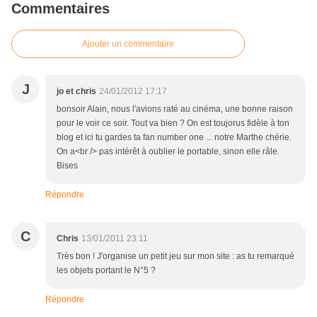
Commentaires
Ajouter un commentaire
J
jo et chris
24/01/2012 17:17
bonsoir Alain, nous l'avions raté au cinéma, une bonne raison
pour le voir ce soir. Tout va bien ? On est toujorus fidèle à ton
blog et ici tu gardes ta fan number one ... notre Marthe chérie.
On a<br /> pas intérêt à oublier le portable, sinon elle râle.
Bises
Répondre
C
Chris
13/01/2011 23:11
Très bon ! J'organise un petit jeu sur mon site : as tu remarqué
les objets portant le N°5 ?
Répondre