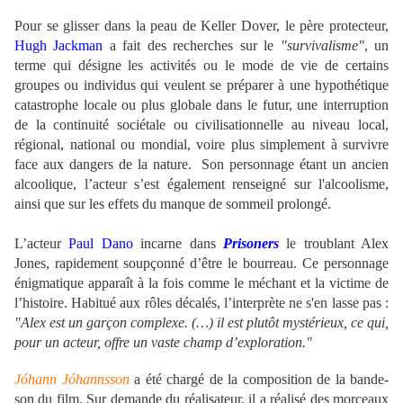
Pour se glisser dans la peau de Keller Dover, le père protecteur,
Hugh Jackman
a fait des recherches sur le
"survivalisme"
, un
terme qui désigne les activités ou le mode de vie de certains
groupes ou individus qui veulent se préparer à une hypothétique
catastrophe locale ou plus globale dans le futur, une interruption
de la continuité sociétale ou civilisationnelle au niveau local,
régional, national ou mondial, voire plus simplement à survivre
face aux dangers de la nature. Son personnage étant un ancien
alcoolique, l’acteur s’est également renseigné sur l'alcoolisme,
ainsi que sur les effets du manque de sommeil prolongé.
L’acteur
Paul Dano
incarne dans
Prisoners
le troublant Alex
Jones, rapidement soupçonné d’être le bourreau. Ce personnage
énigmatique apparaît à la fois comme le méchant et la victime de
l’histoire. Habitué aux rôles décalés, l’interprète ne s'en lasse pas :
"Alex est un garçon complexe. (…) il est plutôt mystérieux, ce qui,
pour un acteur, offre un vaste champ d’exploration."
Jóhann Jóhannsson
a été chargé de la composition de la bande-
son du film. Sur demande du réalisateur, il a réalisé des morceaux