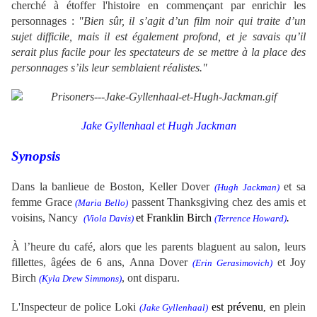
cherché à étoffer l'histoire en commençant par enrichir les
personnages :
"Bien sûr, il s’agit d’un film noir qui traite d’un
sujet difficile, mais il est également profond, et je savais qu’il
serait plus facile pour les spectateurs de se mettre à la place des
personnages s’ils leur semblaient réalistes."
Jake Gyllenhaal et Hugh Jackman
Synopsis
Dans la banlieue de Boston,
Keller Dover
et sa
(Hugh Jackman)
femme Grace
passent Thanksgiving chez des amis et
(Maria Bello)
voisins, Nancy
et Franklin Birch
.
(Viola Davis)
(Terrence Howard)
À l’heure du café, alors que les parents blaguent au salon, leurs
fillettes, âgées de 6 ans, Anna
Dover
et Joy
(Erin Gerasimovich)
Birch
, ont disparu.
(Kyla Drew Simmons)
L'Inspecteur de police Loki
est prévenu
en plein
(Jake Gyllenhaal)
,