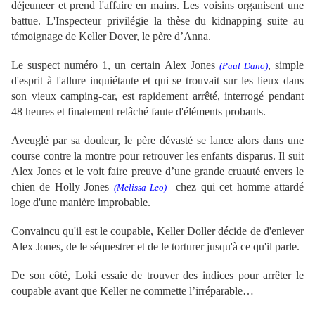
déjeuneer et prend l'affaire en mains. Les voisins organisent une
battue.
L'Inspecteur privilégie la thèse du kidnapping suite au
témoignage de Keller Dover, le père d’Anna.
Le suspect numéro 1, un certain
Alex Jones
,
simple
(
Paul Dano)
d'esprit à l'allure inquiétante
et qui se trouvait sur les lieux dans
son vieux camping-car, est rapidement arrêté,
interrogé pendant
48 heures et finalement relâché faute d'éléments probants.
Aveuglé par sa douleur, le père dévasté se lance alors dans une
course contre la montre pour retrouver les enfants disparus. Il suit
Alex Jones et le voit faire preuve d’une grande cruauté envers le
chien de Holly Jones
chez qui cet homme attardé
(Melissa Leo)
loge d'une manière improbable.
Convaincu qu'il est le coupable, Keller Doller décide de d'enlever
Alex Jones
, de le séquestrer et de le torturer jusqu'à ce qu'il parle.
De son côté, Loki essaie de trouver des indices pour arrêter le
coupable avant que Keller ne commette l’irréparable…