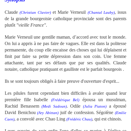
Claude
et Marie Verneuil
, issus
(Christian Clavier)
(Chantal Lauby)
de la grande bourgeoisie catholique provinciale sont des parents
plutôt
"vieille France"
.
Marie Verneuil
une gentille maman, d’accord avec tout le monde.
On lui a appris à ne pas faire de vagues. Elle est dans la politesse
permanente, du coup elle encaisse des choses qui lui déplaisent et
finit par faire sa petite dépression dans son coin. Une femme
attachante, tant par ses défauts que par ses qualités.
Claude
notaire, catholique pratiquant et gaulliste est le parfait bourgeois .
Ils se sont toujours obligés à faire preuve d'ouverture d'esprit...
Les pilules furent cependant bien difficiles à avaler quand leur
première fille
Isabelle
épousa
un musulman,
(Frédérique Bel)
Rachid Benassem
. Odile
a épousé
(Medi Sadoun)
(Julia Piaton)
David Benichou
juif de confession. Ségolène
(Ary Abittan)
(Emilie
, a convolé avec Chao Ling
, qui est chinois.
Caen)
(Frédéric Chau)
Leurs espoirs de voir enfin l'une d'elles se marier à l'église se