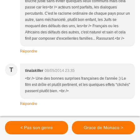
touche juste sans éviter quelques lieux communs mais cela
passe car les<br /> acteurs sont parfaits, les dialogues
percutants. C'est le racisme ordinaire de chaque pays pour un
autre, sans méchanceté, plutôt bon enfant, les Juifs se
moquant des défauts des uns, les<br /> Français ou les
Africains des défauts des autres, c'est naturel et sain et cela
finit par composer d'excellentes familles... Rassurant.<br />
Répondre
T
tinalakiller
08/05/2014 23:35
<br /> Une des bonnes surprises françaises de l'année :) Le
film est drôle et plutôt pertinent, et les quelques effets "clichés"
passent plutôt bien. <br />
Répondre
< Pas son genre
Grace de Monaco >