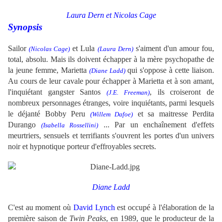
Laura Dern et Nicolas Cage
Synopsis
Sailor
et Lula
s'aiment d'un amour fou,
(Nicolas Cage)
(Laura Dern)
total, absolu. Mais ils doivent échapper à la mère psychopathe de
la jeune femme, Marietta
qui s'oppose à cette liaison.
(Diane Ladd)
Au cours de leur cavale pour échapper à Marietta et à son amant,
l'inquiétant gangster Santos
, ils croiseront de
(J.E. Freeman)
nombreux personnages étranges, voire inquiétants, parmi lesquels
le déjanté Bobby Peru
et sa maitresse Perdita
(Willem Dafoe)
Durango
... Par un enchaînement d'effets
(Isabella Rossellini)
meurtriers, sensuels et terrifiants s'ouvrent les portes d'un univers
noir et hypnotique porteur d'effroyables secrets.
Diane Ladd
C'est au moment où
David Lynch
est occupé à l'élaboration de la
première saison de
Twin Peaks
, en 1989, que le producteur de la