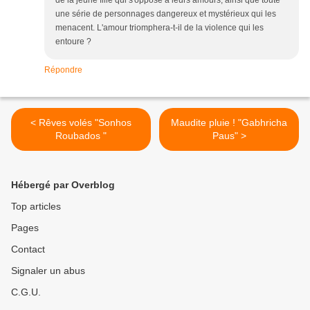
de la jeune fille qui s'oppose à leurs amours, ainsi que toute
une série de personnages dangereux et mystérieux qui les
menacent. L'amour triomphera-t-il de la violence qui les
entoure ?
Répondre
< Rêves volés "Sonhos
Maudite pluie ! "Gabhricha
Roubados "
Paus" >
Hébergé par Overblog
Top articles
Pages
Contact
Signaler un abus
C.G.U.