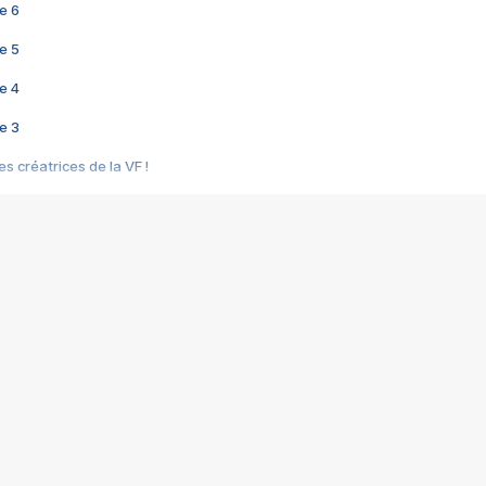
e 6
e 5
e 4
e 3
s créatrices de la VF !
e 2
e 1
e Mektoub My Love arrive enfin ! Rencontre avec Shaïn Boumedine et Sal
i : après Toni en famille
elle réalise le bouleversant Dites lui que je l'aime
ais ! Rencontre autour de Vie privée de Rebecca Zlotowski
 de Marguerite, Grave... Rencontre avec Ella Rumpf
 Les Rêveurs, un film intime sur la santé mentale