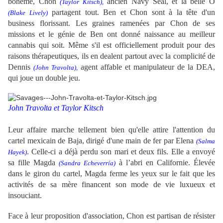
bohème, Chon
ancien Navy Seal, et la belle O
(Taylor Kitsch),
partagent tout. Ben et Chon sont à la tête d'un
(Blake Lively)
business florissant. Les graines ramenées par Chon de ses
missions et le génie de Ben ont donné naissance au meilleur
cannabis qui soit. Même s'il est officiellement produit pour des
raisons thérapeutiques, ils en dealent partout avec la complicité de
Dennis
agent affable et manipulateur de la DEA,
(
John Travolta)
,
qui joue un double jeu.
John Travolta et Taylor Kitsch
Leur affaire marche tellement bien qu'elle attire l'attention du
cartel mexicain de Baja, dirigé d'une main de fer par Elena
(
Salma
. Celle-ci a déjà perdu son mari et deux fils. Elle a envoyé
Hayek)
sa fille Magda
à l’abri en Californie. Élevée
(
Sandra Echeverría)
dans le giron du cartel, Magda ferme les yeux sur le fait que les
activités de sa mère financent son mode de vie luxueux et
insouciant.
Face à leur proposition d'association, Chon est partisan de résister