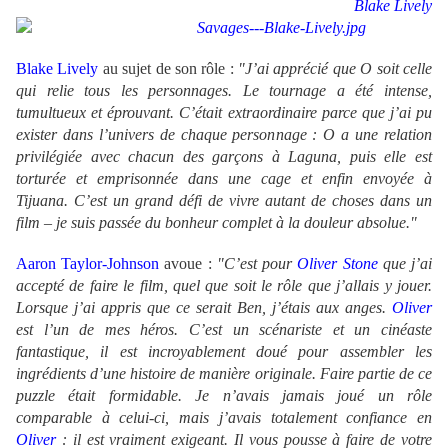
Blake Lively
Blake Lively
au sujet de son rôle :
"J’ai apprécié que O soit celle
qui relie tous les personnages. Le tournage a été intense,
tumultueux et éprouvant. C’était extraordinaire parce que j’ai pu
exister dans l’univers de chaque personnage : O a une relation
privilégiée avec chacun des garçons à Laguna, puis elle est
torturée et emprisonnée dans une cage et enfin envoyée à
Tijuana. C’est un grand défi de vivre autant de choses dans un
film – je suis passée du bonheur complet à la douleur absolue."
Aaron Taylor-Johnson
avoue :
"C’est pour
Oliver Stone
que j’ai
accepté de faire le film, quel que soit le rôle que j’allais y jouer.
Lorsque j’ai appris que ce serait Ben, j’étais aux anges.
Oliver
est l’un de mes héros. C’est un scénariste et un cinéaste
fantastique, il est incroyablement doué pour assembler les
ingrédients d’une histoire de manière originale. Faire partie de ce
puzzle était formidable. Je n’avais jamais joué un rôle
comparable à celui-ci, mais j’avais totalement confiance en
Oliver
: il est vraiment exigeant. Il vous pousse à faire de votre