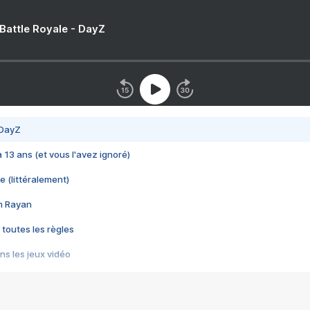
 Battle Royale - DayZ
 DayZ
 a 13 ans (et vous l'avez ignoré)
e (littéralement)
im Rayan
 toutes les règles
s les jeux vidéo
us choquant de Rockstar ? - Le scandale BULLY
e plus moche de Steam