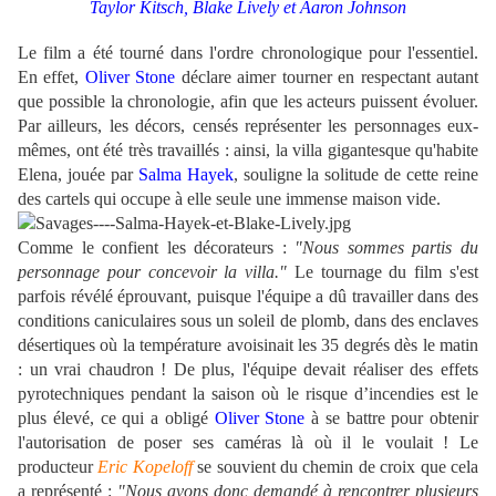
Taylor Kitsch, Blake Lively et Aaron Johnson
Le film a été tourné dans l'ordre chronologique pour l'essentiel.
En effet,
Oliver Stone
déclare aimer tourner en respectant autant
que possible la chronologie, afin que les acteurs puissent évoluer.
Par ailleurs, les décors, censés représenter les personnages eux-
mêmes, ont été très travaillés : ainsi, la villa gigantesque qu'habite
Elena, jouée par
Salma Hayek
, souligne la solitude de cette reine
des cartels qui occupe à elle seule une immense maison vide.
Comme le confient les décorateurs :
"Nous sommes partis du
personnage pour concevoir la villa."
Le tournage du film s'est
parfois révélé éprouvant, puisque l'équipe a dû travailler dans des
conditions caniculaires sous un soleil de plomb, dans des enclaves
désertiques où la température avoisinait les 35 degrés dès le matin
: un vrai chaudron ! De plus, l'équipe devait réaliser des effets
pyrotechniques pendant la saison où le risque d’incendies est le
plus élevé, ce qui a obligé
Oliver Stone
à se battre pour obtenir
l'autorisation de poser ses caméras là où il le voulait ! Le
producteur
Eric Kopeloff
se souvient du chemin de croix que cela
a représenté :
"Nous avons donc demandé à rencontrer plusieurs