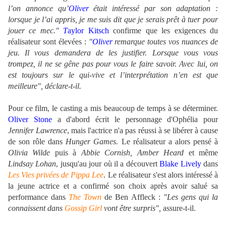
l’on annonce qu’
Oliver
était intéressé par son adaptation :
lorsque je l’ai appris, je me suis dit que je serais prêt à tuer pour
jouer ce mec."
T
aylor Kitsch
confirme que les exigences du
réalisateur sont élevées :
"
Oliver
remarque toutes vos nuances de
jeu. Il vous demandera de les justifier. Lorsque vous vous
trompez, il ne se gêne pas pour vous le faire savoir. Avec lui, on
est toujours sur le qui-vive et l’interprétation n’en est que
meilleure",
déclare-t-il.
Pour ce film, le casting a mis beaucoup de temps à se déterminer.
Oliver Stone
a d'abord écrit le personnage d'Ophélia pour
Jennifer Lawrence
, mais l'actrice n'a pas réussi à se libérer à cause
de son rôle dans
Hunger Games.
Le réalisateur a alors pensé à
Olivia Wilde
puis à
Abbie Cornish, Amber Heard
et même
Lindsay Lohan
, jusqu'au jour où il a découvert
Blake Lively
dans
Les Vies privées de Pippa Lee
.
Le réalisateur s'est alors intéressé à
la jeune actrice et a confirmé son choix après avoir salué sa
performance dans
The Town
de Ben Affleck :
"Les gens qui la
connaissent dans
Gossip Girl
vont être surpris",
assure-t-il.