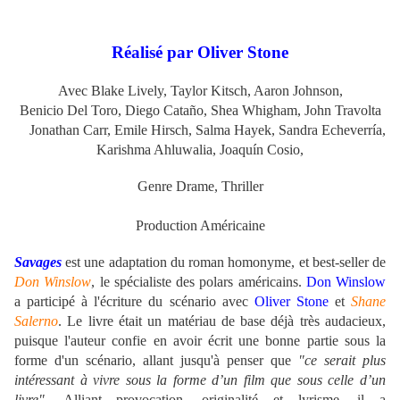
Réalisé par Oliver Stone
Avec Blake Lively, Taylor Kitsch, Aaron Johnson,
Benicio Del Toro, Diego Cataño, Shea Whigham, John Travolta
Jonathan Carr, Emile Hirsch, Salma Hayek, Sandra Echeverría,
Karishma Ahluwalia, Joaquín Cosio,
Genre Drame, Thriller
Production Américaine
Savages
est une adaptation du roman homonyme, et
best-seller
de
Don Winslow
, le spécialiste des polars américains.
Don Winslow
a participé à l'écriture du scénario avec
Oliver Stone
et
Shane
Salerno
. Le livre était un matériau de base déjà très audacieux,
puisque l'auteur confie en avoir écrit une bonne partie sous la
forme d'un scénario, allant jusqu'à penser que
"ce serait plus
intéressant à vivre sous la forme d’un film que sous celle d’un
livre".
Alliant provocation, originalité et lyrisme, il a