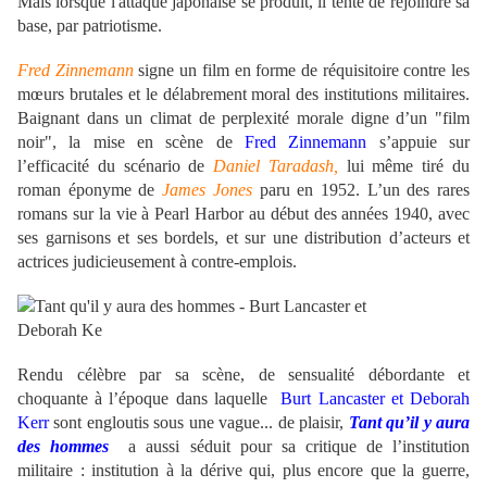
Mais lorsque l'attaque japonaise se produit, il tente de rejoindre sa
base, par patriotisme.
Fred Zinnemann
signe un film en forme de réquisitoire contre les
mœurs brutales et le délabrement moral des institutions militaires.
Baignant dans un climat de perplexité morale digne d’un "film
noir", la mise en scène de
Fred Zinnemann
s’appuie sur
l’efficacité du scénario de
Daniel Taradash,
lui même tiré du
roman éponyme de
James Jones
paru en 1952. L’un des rares
romans sur la vie à Pearl Harbor au début des années 1940, avec
ses garnisons et ses bordels, et sur une distribution d’acteurs et
actrices judicieusement à contre-emplois.
Rendu célèbre par sa scène, de sensualité débordante et
choquante à l’époqu
e dans laquelle
Burt Lancaster et Deborah
Kerr
sont engloutis sous une vague... de plaisir,
Tant qu’il y aura
des hommes
a aussi séduit pour sa critique de l’institution
militaire : institution à la dérive qui, plus encore que la guerre,