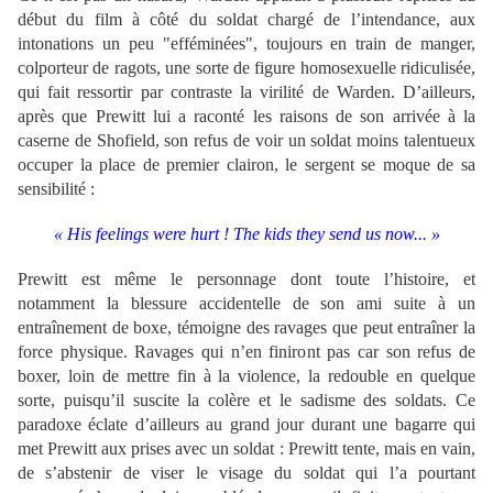
début du film à côté du soldat chargé de l’intendance, aux
intonations un peu "efféminées", toujours en train de manger,
colporteur de ragots, une sorte de figure homosexuelle ridiculisée,
qui fait ressortir par contraste la virilité de Warden. D’ailleurs,
après que Prewitt lui a raconté les raisons de son arrivée à la
caserne de Shofield, son refus de voir un soldat moins talentueux
occuper la place de premier clairon, le sergent se moque de sa
sensibilité :
« His feelings were hurt ! The kids they send us now... »
Prewitt est même le personnage dont toute l’histoire, et
notamment la blessure accidentelle de son ami suite à un
entraînement de boxe, témoigne des ravages que peut entraîner la
force physique. Ravages qui n’en finiront pas car son refus de
boxer, loin de mettre fin à la violence, la redouble en quelque
sorte, puisqu’il suscite la colère et le sadisme des soldats. Ce
paradoxe éclate d’ailleurs au grand jour durant une bagarre qui
met Prewitt aux prises avec un soldat : Prewitt tente, mais en vain,
de s’abstenir de viser le visage du soldat qui l’a pourtant