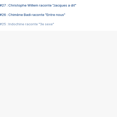
#27 : Christophe Willem raconte "Jacques a dit"
#26 : Chimène Badi raconte "Entre nous"
#25 : Indochine raconte "3e sexe"
#24 : Zaho raconte "C'est chelou"
#23 : Patrick Bruel raconte "Au café des délices"
#22 : Kyo raconte "Le chemin"
#21 : Nolwenn Leroy raconte "Cassé"
#20 : Patrick Hernandez raconte "Born to be alive"
#19 : Lorie raconte "Près de moi"
#18 : Michael Jones raconte "A nos actes manqués" (avec Jean-Jacque
#17 : Khaled raconte "Aïcha"
#16 : Corneille raconte "Parce qu'on vient de loin"