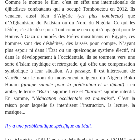
Comme le montre le film, c’est en effet une internationale de
djihadistes combattants qui a occupé Tombouctou en 2012. Ils
venaient aussi bien d’Algérie
(les plus nombreux)
que
d’Afghanistan, du Pakistan ou du Nord du Nigéria. Ce qui les
fédère, c’est le désespoir. Tout comme ceux qui s'engagent pour le
Hamas à Gaza ou auprès des Frères musulmans en Égypte, ces
hommes sont des déshérités, des laissés pour compte. N’ayant
plus espoir ni dans l’État ou un quelconque système électif, ni
dans le développement à l’occidentale, ils se tournent vers une
sorte d’islam mythique et rétrograde, qui offre une compensation
symbolique à leur situation. Au passage, il est intéressant de
s’arrêter sur le nom du mouvement religieux du Nigéria Boko
Haram
(groupe sunnite pour la prédication et le djihad)
: en
arabe, le terme
"Boko"
signifie livre et
"haram"
signifie interdit.
En somme,
"l’éducation occidentale est mauvaise".
C’est la
raison pour laquelle ils interdisent l’instruction, la lecture, la
musique...
Il y a une problématique spécifique au Mali.
Les islamistes d’Al-Qaïda au Maghreb islamique
(AQMI)
qui