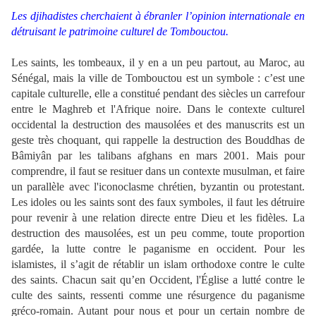
Les djihadistes cherchaient à ébranler l’opinion internationale en
détruisant le patrimoine culturel de Tombouctou.
Les saints, les tombeaux, il y en a un peu partout, au Maroc, au
Sénégal, mais la ville de Tombouctou est un symbole : c’est une
capitale culturelle, elle a constitué pendant des siècles un carrefour
entre le Maghreb et l'Afrique noire. Dans le contexte culturel
occidental la destruction des mausolées et des manuscrits est un
geste très choquant, qui rappelle la destruction des Bouddhas de
Bâmiyân par les talibans afghans en mars 2001. Mais pour
comprendre, il faut se resituer dans un contexte musulman, et faire
un parallèle avec l'iconoclasme chrétien, byzantin ou protestant.
Les idoles ou les saints sont des faux symboles, il faut les détruire
pour revenir à une relation directe entre Dieu et les fidèles. La
destruction des mausolées, est un peu comme, toute proportion
gardée, la lutte contre le paganisme en occident. Pour les
islamistes, il s’agit de rétablir un islam orthodoxe contre le culte
des saints. Chacun sait qu’en Occident, l'Église a lutté contre le
culte des saints, ressenti comme une résurgence du paganisme
gréco-romain. Autant pour nous et pour un certain nombre de