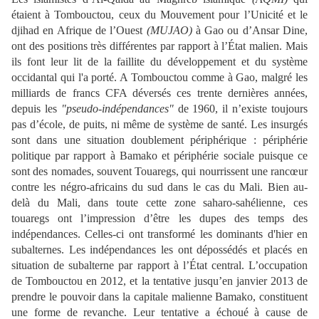
étaient à Tombouctou, ceux du Mouvement pour l’Unicité et le
djihad en Afrique de l’Ouest
(MUJAO)
à Gao ou d’Ansar Dine,
ont des positions très différentes par rapport à l’État malien. Mais
ils font leur lit de la faillite du développement et du système
occidantal qui l'a porté. A Tombouctou comme à Gao, malgré les
milliards de francs CFA déversés ces trente dernières années,
depuis les
"pseudo-indépendances"
de 1960, il n’existe toujours
pas d’école, de puits, ni même de système de santé. Les insurgés
sont dans une situation doublement périphérique : périphérie
politique par rapport à Bamako et périphérie sociale puisque ce
sont des nomades, souvent Touaregs, qui nourrissent une rancœur
contre les négro-africains du sud dans le cas du Mali. Bien au-
delà du Mali, dans toute cette zone saharo-sahélienne, ces
touaregs ont l’impression d’être les dupes des temps des
indépendances. Celles-ci ont transformé les dominants d'hier en
subalternes. Les indépendances les ont dépossédés et placés en
situation de subalterne par rapport à l’État central. L’occupation
de Tombouctou en 2012, et la tentative jusqu’en janvier 2013 de
prendre le pouvoir dans la capitale malienne Bamako, constituent
une forme de revanche. Leur tentative a échoué à cause de