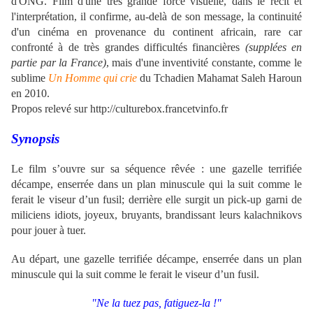
d'ONG. Film d'une très grande force visuelle, dans le récit et
l'interprétation, il confirme, au-delà de son message, la continuité
d'un cinéma en provenance du continent africain, rare car
confronté à de très grandes difficultés financières
(supplées en
partie par la France)
, mais d'une inventivité constante, comme le
sublime
Un Homme qui crie
du Tchadien Mahamat Saleh Haroun
en 2010.
Propos relevé sur http://culturebox.francetvinfo.fr
Synopsis
Le film s’ouvre sur sa séquence rêvée : une gazelle terrifiée
décampe, enserrée dans un plan minuscule qui la suit comme le
ferait le viseur d’un fusil; derrière elle surgit un pick-up garni de
miliciens idiots, joyeux, bruyants, brandissant leurs kalachnikovs
pour jouer à tuer.
Au départ,
une gazelle terrifiée décampe, enserrée dans un plan
minuscule qui la suit comme le ferait le viseur d’un fusil
.
"Ne la tuez pas, fatiguez-la !"