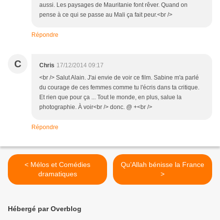
aussi. Les paysages de Mauritanie font rêver. Quand on
pense à ce qui se passe au Mali ça fait peur.<br />
Répondre
C
Chris
17/12/2014 09:17
<br /> Salut Alain. J'ai envie de voir ce film. Sabine m'a parlé
du courage de ces femmes comme tu l'écris dans ta critique.
Et rien que pour ça ... Tout le monde, en plus, salue la
photographie. À voir<br /> donc. @ +<br />
Répondre
< Mélos et Comédies
Qu’Allah bénisse la France
dramatiques
>
Hébergé par Overblog