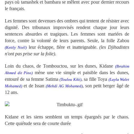
pays où tamashek et bambara se mêlent avec pour dernier recours
le français.
Les femmes sont devenues des ombres qui tentent de résister avec
dignité. Des tribunaux improvisés rendent chaque jour leurs
sentences absurdes et tragiques.
Les femmes sont mariées de
force, contre la volonté de leurs parents. Seule, la folle Zabou
leur échappe, fière et inatteignable.
(les Djihadistes
(Kettly Noël)
n'ont pas prise sur la folie).
Loin du chaos, de Tombouctou, sur les dunes, Kidane
(Ibrahim
mène une vie simple et paisible dans les dunes,
Ahmed dit Pino)
entouré de sa femme Satima
, sa fille Toya
(Toulou Kiki)
(Layla Walet
et de Issan
, son petit berger âgé de
Mohamed)
(Mehdi AG Mohamed)
12 ans.
Kidane et les siens semblent un temps épargnés par le chaos.
Cette quiétude sera de courte durée