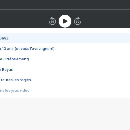
 DayZ
 a 13 ans (et vous l'avez ignoré)
e (littéralement)
im Rayan
 toutes les règles
s les jeux vidéo
us choquant de Rockstar ? - Le scandale BULLY
e plus moche de Steam
du RÊVE tourne au CAUCHEMAR