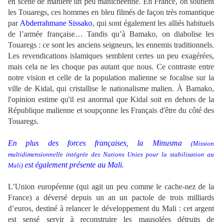
en scène de manière un peu manichéenne. En France, on soutient
les Touaregs, ces hommes en bleu filmés de façon très romantique
par
Abderrahmane Sissako
, qui sont également les alliés habituels
de l’armée française… Tandis qu’à Bamako, on diabolise les
Touaregs : ce sont les anciens seigneurs, les ennemis traditionnels.
Les revendications islamiques semblent certes un peu exagérées,
mais cela ne les choque pas autant que nous. Ce contraste entre
notre vision et celle de la population malienne se focalise sur la
ville de Kidal, qui cristallise le nationalisme malien. À Bamako,
l'opinion estime qu'il est anormal que Kidal soit en dehors de la
République malienne et soupçonne les Français d'être du côté des
Touaregs.
En plus des forces françaises, la Minusma
(Mission
multidimensionnelle intégrée des Nations Unies pour la stabilisation au
est également présente au Mali.
Mali)
L’Union européenne (qui agit un peu comme le cache-nez de la
France) a déversé depuis un an un pactole de trois milliards
d’euros, destiné à relancer le développement du Mali : cet argent
est sensé servir à reconstruire les mausolées détruits de