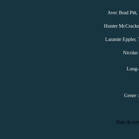
Avec Brad Pitt,
Hunter McCracken
Laramie Eppler, T
Nicolas
Long-
Genre :
Date de sor