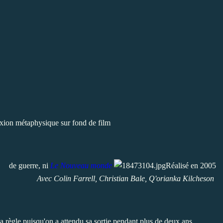
lexion métaphysique sur fond de film
de guerre, ni
Le Nouveau monde
Réalisé en 2005
Avec Colin Farrell, Christian Bale, Q'orianka Kilcheson
a règle puisqu'on a attendu sa sortie pendant plus de deux ans.