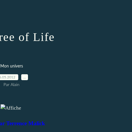
ree of Life
Mon univers
6.05.2012
…
Par Alain
par Terrence Malick