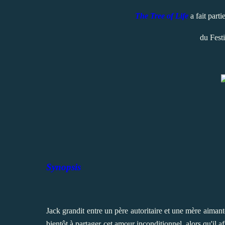
The Tree of Life
a fait parti
du Fest
Synopsis
Jack grandit entre un père autoritaire et une mère aimante
bientôt à partager cet amour inconditionnel, alors qu'il a