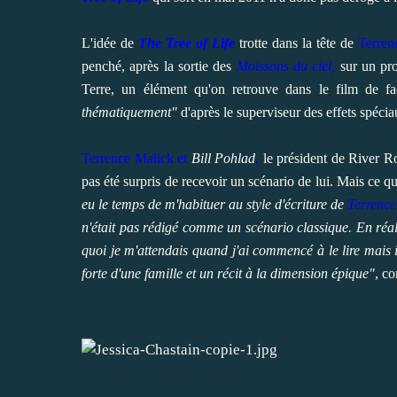
L'idée de
The Tree of Life
trotte dans la tête de
Terren
penché, après la sortie des
Moissons du ciel,
sur un pro
Terre, un élément qu'on retrouve dans le film de 
thématiquement"
d'après le superviseur des effets spéci
Terrence Malick et
Bill Pohlad
,
le président de River Ro
pas été surpris de recevoir un scénario de lui. Mais ce qu
eu le temps de m'habituer au style d'écriture de
Terrence
n'était pas rédigé comme un scénario classique. En réal
quoi je m'attendais quand j'ai commencé à le lire mais il
forte d'une famille et un récit à la dimension épique"
, co