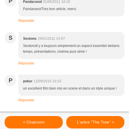
P
Pandaranol
01/06/2011 16:10
PandaranolTres bon article, merci.
Répondre
S
Seotons
29/01/2011 14:07
SeotonsIl y a toujours simplement un aspect essentiel dedans
temps, présentations, cinéma puis série !
Répondre
P
poker
12/09/2010 19:32
un excellent film bien mis en scene et dans un style unique !
Répondre
< Chatroom
L'arbre "The Tree" >