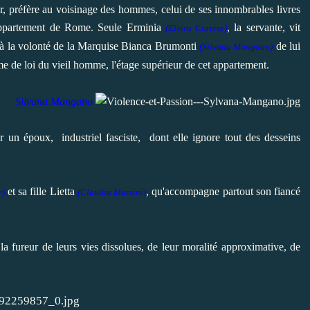
r, préfère au voisinage des hommes, celui de ses innombrables livres
appartement de Rome.
Seule Erminia
, la servante, vit
(Elvira Cortese)
r à la volonté de la Marquise Bianca Brumonti
de lui
(Silvana Mangano)
me de loi du vieil homme, l'étage supérieur de cet appartement.
Silvana Mangano
par un époux,
industriel fasciste,
dont elle ignore tout des desseins
et sa fille Lietta
, qu'accompagne partout son fiancé
r)
(Claudia Marsini)
t la fureur de leurs vies dissolues, de leur moralité approximative, de