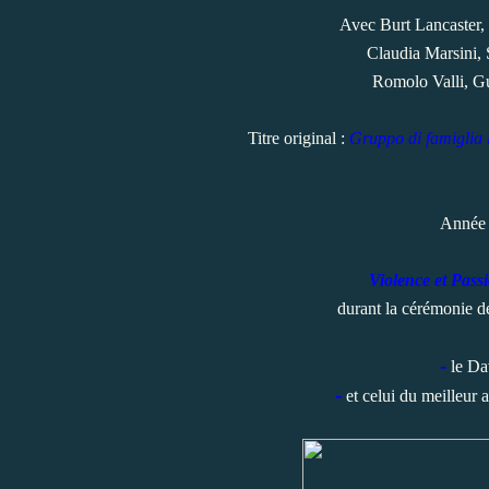
Avec Burt Lancaster,
Claudia Marsini, S
Romolo Valli, Gu
Titre original :
Gruppo di famiglia 
Année 
Violence et Pass
durant la cérémonie de
-
le Dav
-
et celui du meilleur 