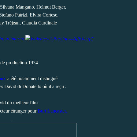
 Silvana Mangano, Helmut Berger,
tefano Patrizi, Elvira Cortese,
y Tréjean, Claudia Cardinale
in un interno
de production 1974
ion
a été notamment distingué
s David di Donatello où il a reçu :
id du meilleur film
acteur étranger pour
Burt Lancaster.
.