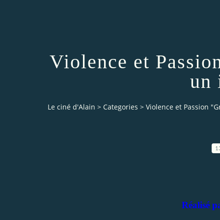
Violence et Passio
un 
Le ciné d'Alain
>
Categories
>
Violence et Passion "G
1
Réalisé p