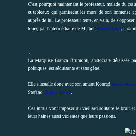
C'est pourquoi maintenant le professeur, malade du cœu
et tableaux qui garnissent les murs de son immense 
auprès de lui.
Le professeur tente, en vain, de s'oppose
louer, par l'intermédiaire de Micheli
, l'hom
(Romolo Valli)
.
La Marquise Bianca Brumonti
,
aristocrate délaissée 
politiques
, est séduisante et sans gêne.
Elle s'installe donc avec son amant Konrad
(Helmut Berge
Stefano
.
(Stefano Patrizi)
Ces intrus vont imposer au vieillard solitaire le bruit e
leurs haines aussi violentes que leurs passions.