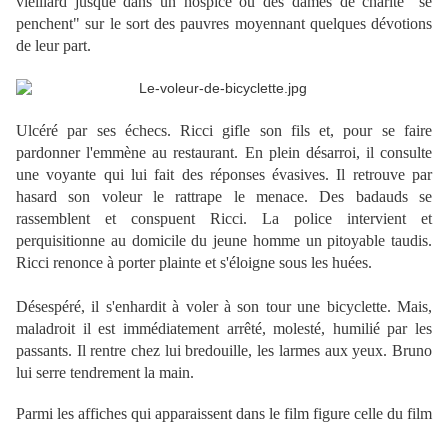
vieillard jusque dans un hospice où des dames de charité "se
penchent" sur le sort des pauvres moyennant quelques dévotions
de leur part.
.
Ulcéré par ses échecs. Ricci gifle son fils et, pour se faire
pardonner l'emmène au restaurant. En plein désarroi, il consulte
une voyante qui lui fait des réponses évasives. Il retrouve par
hasard son voleur le rattrape le menace. Des badauds se
rassemblent et conspuent Ricci. La police intervient et
perquisitionne au domicile du jeune homme un pitoyable taudis.
Ricci renonce à porter plainte et s'éloigne sous les huées.
Désespéré, il s'enhardit à voler à son tour une bicyclette. Mais,
maladroit il est immédiatement arrêté, molesté, humilié par les
passants. Il rentre chez lui bredouille, les larmes aux yeux. Bruno
lui serre tendrement la main.
.
Parmi les affiches qui apparaissent dans le film figure celle du film
.