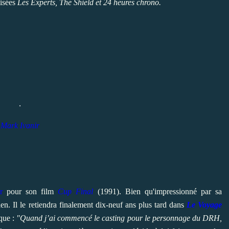
visées
Les Experts, The Shield et 24 heures chrono.
.
Mark Ivanir
r
pour son film
Cup Final
(1991). Bien qu'impressionné par sa
en. Il le retiendra finalement dix-neuf ans plus tard dans
Le Voyage
que :
"Quand j’ai commencé le casting pour le personnage du DRH,