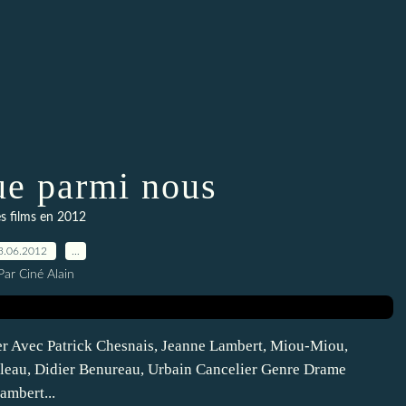
e parmi nous
s films en 2012
3.06.2012
…
Par Ciné Alain
ker Avec Patrick Chesnais, Jeanne Lambert, Miou-Miou,
lleau, Didier Benureau, Urbain Cancelier Genre Drame
ambert...