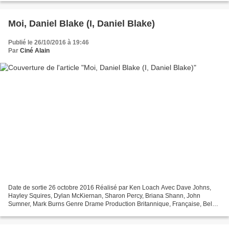
Moi, Daniel Blake (I, Daniel Blake)
Publié le 26/10/2016 à 19:46
Par
Ciné Alain
Date de sortie 26 octobre 2016 Réalisé par Ken Loach Avec Dave Johns,
Hayley Squires, Dylan McKiernan, Sharon Percy, Briana Shann, John
Sumner, Mark Burns Genre Drame Production Britannique, Française, Belge
Synopsis Pour la première fois de sa vie, Daniel...