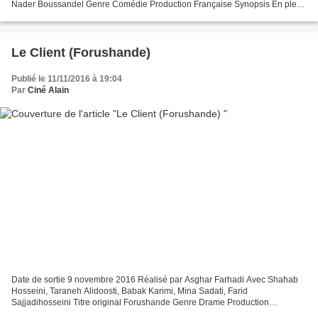
Nader Boussandel Genre Comédie Production Française Synopsis En plein
milieu de la nuit, Léo (Nicolas Bedos) réveille...
Le Client (Forushande)
Publié le 11/11/2016 à 19:04
Par
Ciné Alain
Date de sortie 9 novembre 2016 Réalisé par Asghar Farhadi Avec Shahab
Hosseini, Taraneh Alidoosti, Babak Karimi, Mina Sadati, Farid
Sajjadihosseini Titre original Forushande Genre Drame Production
Iranienne, Française Synopsis Contraints de quitter leur...