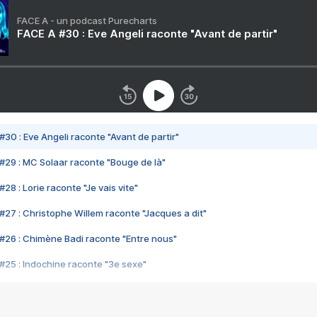
FACE A - un podcast Purecharts
FACE A #30 : Eve Angeli raconte "Avant de partir"
#30 : Eve Angeli raconte "Avant de partir"
#29 : MC Solaar raconte "Bouge de là"
28 : Lorie raconte "Je vais vite"
#27 : Christophe Willem raconte "Jacques a dit"
#26 : Chimène Badi raconte "Entre nous"
#25 : Indochine raconte "3e sexe"
#24 : Zaho raconte "C'est chelou"
#23 : Patrick Bruel raconte "Au café des délices"