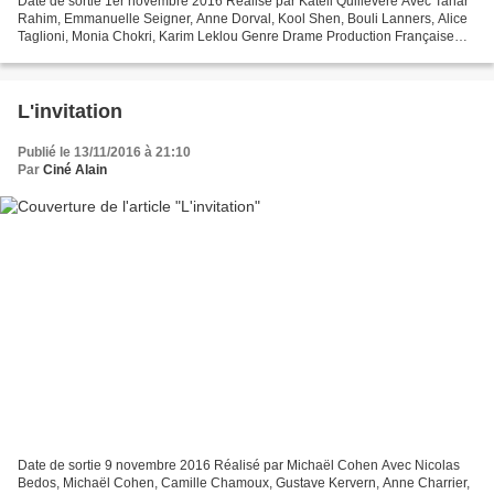
Date de sortie 1er novembre 2016 Réalisé par Katell Quillévéré Avec Tahar
Rahim, Emmanuelle Seigner, Anne Dorval, Kool Shen, Bouli Lanners, Alice
Taglioni, Monia Chokri, Karim Leklou Genre Drame Production Française
Synopsis Tout commence au petit jour...
L'invitation
Publié le 13/11/2016 à 21:10
Par
Ciné Alain
Date de sortie 9 novembre 2016 Réalisé par Michaël Cohen Avec Nicolas
Bedos, Michaël Cohen, Camille Chamoux, Gustave Kervern, Anne Charrier,