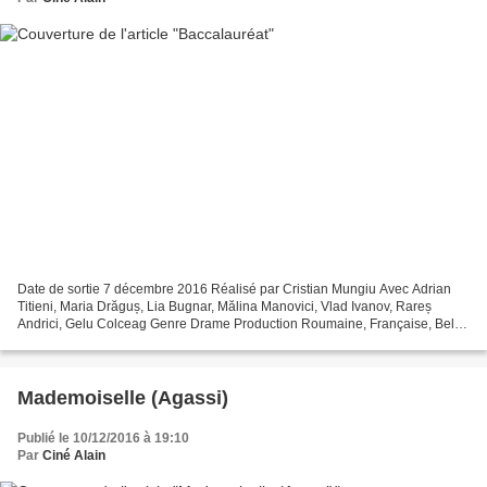
Date de sortie 7 décembre 2016 Réalisé par Cristian Mungiu Avec Adrian
Titieni, Maria Drăguș, Lia Bugnar, Mălina Manovici, Vlad Ivanov, Rareș
Andrici, Gelu Colceag Genre Drame Production Roumaine, Française, Belge
Synopsis Romeo, (Adrian Titieni) médecin...
Mademoiselle (Agassi)
Publié le 10/12/2016 à 19:10
Par
Ciné Alain