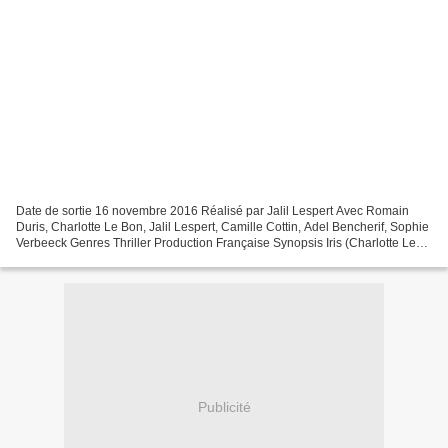
Date de sortie 16 novembre 2016 Réalisé par Jalil Lespert Avec Romain
Duris, Charlotte Le Bon, Jalil Lespert, Camille Cottin, Adel Bencherif, Sophie
Verbeeck Genres Thriller Production Française Synopsis Iris (Charlotte Le
Bon) , la femme d’Antoine Doriot...
Publicité