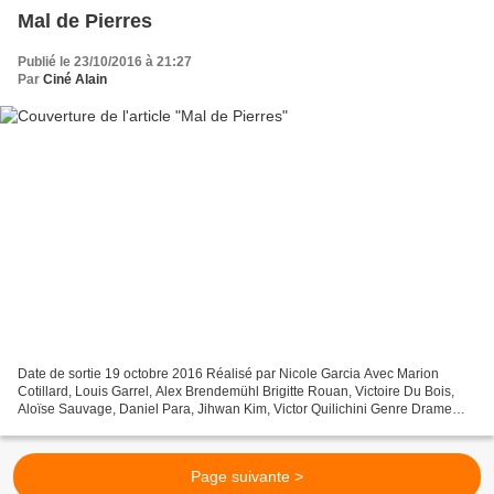
Mal de Pierres
Publié le 23/10/2016 à 21:27
Par
Ciné Alain
Date de sortie 19 octobre 2016 Réalisé par Nicole Garcia Avec Marion
Cotillard, Louis Garrel, Alex Brendemühl Brigitte Rouan, Victoire Du Bois,
Aloïse Sauvage, Daniel Para, Jihwan Kim, Victor Quilichini Genre Drame
Production Française, Belge D’après...
Page suivante >