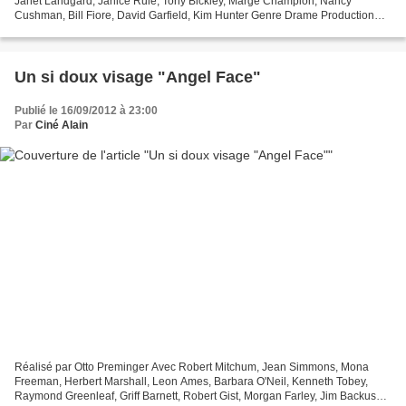
Janet Landgard, Janice Rule, Tony Bickley, Marge Champion, Nancy
Cushman, Bill Fiore, David Garfield, Kim Hunter Genre Drame Production
Américaine, Britannique Date de sortie 18 septembre...
Un si doux visage "Angel Face"
Publié le 16/09/2012 à 23:00
Par
Ciné Alain
Réalisé par Otto Preminger Avec Robert Mitchum, Jean Simmons, Mona
Freeman, Herbert Marshall, Leon Ames, Barbara O'Neil, Kenneth Tobey,
Raymond Greenleaf, Griff Barnett, Robert Gist, Morgan Farley, Jim Backus