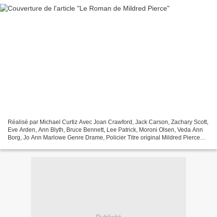
Réalisé par Michael Curtiz Avec Joan Crawford, Jack Carson, Zachary Scott,
Eve Arden, Ann Blyth, Bruce Bennett, Lee Patrick, Moroni Olsen, Veda Ann
Borg, Jo Ann Marlowe Genre Drame, Policier Titre original Mildred Pierce
Production Américaine Sortie en...