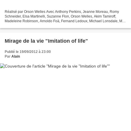
Réalisé par Orson Welles Avec Anthony Perkins, Jeanne Moreau, Romy
Schneider, Elsa Martinelli, Suzanne Flon, Orson Welles, Akim Tamiroff,
Madeleine Robinson, Arnoldo Foà, Fernand Ledoux, Michael Lonsdale, Max
Buchsbaum, Max Haufler, Maurice Teynac, Wolfgang...
Mirage de la vie "Imitation of life"
Publié le 19/09/2012 à 23:00
Par
Alain