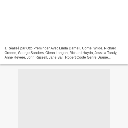
a Réalisé par Otto Preminger Avec Linda Darnell, Cornel Wilde, Richard
Greene, George Sanders, Glenn Langan, Richard Haydn, Jessica Tandy,
Anne Revere, John Russell, Jane Ball, Robert Coote Genre Drame
Production Américaine Titre original Forever Amber...