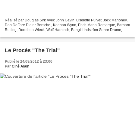
Réalisé par Douglas Sirk Avec John Gavin, Liselotte Pulver, Jock Mahoney,
Don DeFore Dieter Borsche , Keenan Wynn, Erich Maria Remarque, Barbara
Rutting, Dorothea Wieck, Wolf Harnisch, Bengt Lindström Genre Drame,
Guerre Titre original A Time to Love...
Le Procès "The Trial"
Publié le 24/09/2012 à 23:00
Par
Ciné Alain