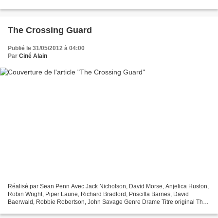
original Giant Date de sortie mars 1957 Production...
The Crossing Guard
Publié le 31/05/2012 à 04:00
Par
Ciné Alain
Réalisé par Sean Penn Avec Jack Nicholson, David Morse, Anjelica Huston,
Robin Wright, Piper Laurie, Richard Bradford, Priscilla Barnes, David
Baerwald, Robbie Robertson, John Savage Genre Drame Titre original The
Crossing Guard Production Américaine...