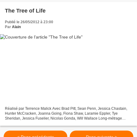
The Tree of Life
Publié le 26/05/2012 à 23:00
Par
Alain
Réalisé par Terrence Malick Avec Brad Pitt, Sean Penn, Jessica Chastain,
Hunter McCracken, Joanna Going, Fiona Shaw, Laramie Eppler, Tye
Sheridan, Jessica Fuselier, Nicolas Gonda, Will Wallace Long-métrage
américain. Genre : Drame, Fantastique Date de...