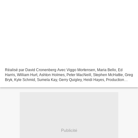
Réalisé par David Cronenberg Avec Viggo Mortensen, Maria Bello, Ed
Harris, William Hurt, Ashton Holmes, Peter MacNeill, Stephen McHattie, Greg
Bryk, Kyle Schmid, Sumela Kay, Gerry Quigley, Heidi Hayes, Production
Américaine Genre Drame,Thriller Date de...
Publicité