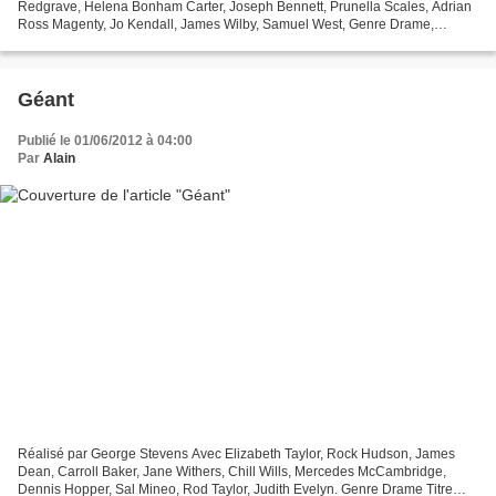
Redgrave, Helena Bonham Carter, Joseph Bennett, Prunella Scales, Adrian
Ross Magenty, Jo Kendall, James Wilby, Samuel West, Genre Drame,
Romance Titre original Howards End Coproduction...
Géant
Publié le 01/06/2012 à 04:00
Par
Alain
Réalisé par George Stevens Avec Elizabeth Taylor, Rock Hudson, James
Dean, Carroll Baker, Jane Withers, Chill Wills, Mercedes McCambridge,
Dennis Hopper, Sal Mineo, Rod Taylor, Judith Evelyn. Genre Drame Titre