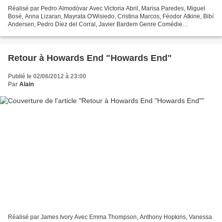
Réalisé par Pedro Almodóvar Avec Victoria Abril, Marisa Paredes, Miguel
Bosé, Anna Lizaran, Mayrata O'Wisiedo, Cristina Marcos, Féodor Atkine, Bibí
Andersen, Pedro Díez del Corral, Javier Bardem Genre Comédie
dramatique Coproduction Espagnole, Française...
Retour à Howards End "Howards End"
Publié le 02/06/2012 à 23:00
Par
Alain
Réalisé par James Ivory Avec Emma Thompson, Anthony Hopkins, Vanessa