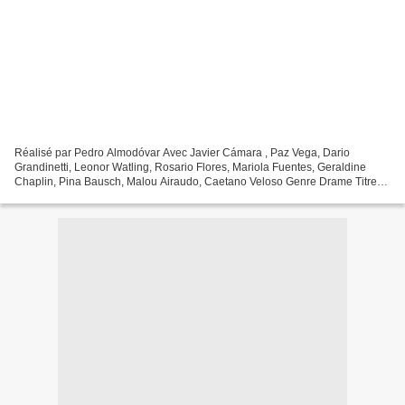
Réalisé par Pedro Almodóvar Avec Javier Cámara , Paz Vega, Dario
Grandinetti, Leonor Watling, Rosario Flores, Mariola Fuentes, Geraldine
Chaplin, Pina Bausch, Malou Airaudo, Caetano Veloso Genre Drame Titre
original Hable con ella Production Espagnole...