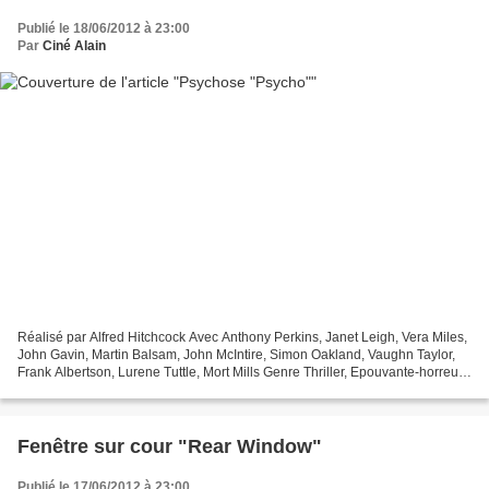
Publié le 18/06/2012 à 23:00
Par
Ciné Alain
Réalisé par Alfred Hitchcock Avec Anthony Perkins, Janet Leigh, Vera Miles,
John Gavin, Martin Balsam, John McIntire, Simon Oakland, Vaughn Taylor,
Frank Albertson, Lurene Tuttle, Mort Mills Genre Thriller, Epouvante-horreur
Titre original Psycho Production...
Fenêtre sur cour "Rear Window"
Publié le 17/06/2012 à 23:00