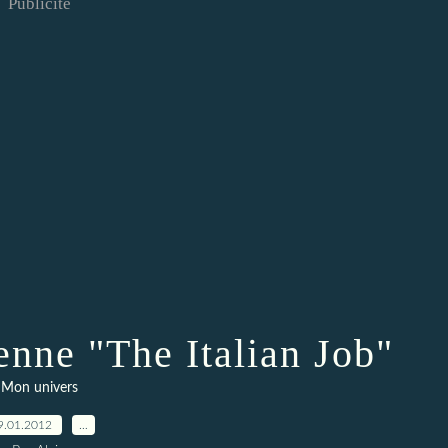
Publicité
ienne "The Italian Job"
Mon univers
9.01.2012
…