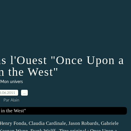
ans l'Ouest "Once Upon a
n the West"
Mon univers
5.06.2011
…
Par Alain
 Henry Fonda, Claudia Cardinale, Jason Robards, Gabriele
 Keenan Wynn, Frank Wolff . Titre original : Once Upon a