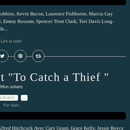
Robbins, Kevin Bacon, Laurence Fishburne, Marcia Gay
, Emmy Rossum, Spencer Treat Clark, Tori Davis Long-
e...
Lire la suite
t "To Catch a Thief "
Mon univers
4.05.2011
…
Par Alain
 Alfred Hitchcock Avec Cary Grant, Grace Kelly, Jessie Royce