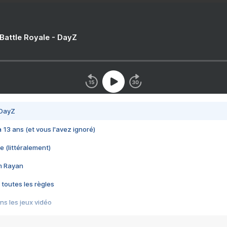
 Battle Royale - DayZ
 DayZ
 a 13 ans (et vous l'avez ignoré)
e (littéralement)
im Rayan
 toutes les règles
s les jeux vidéo
us choquant de Rockstar ? - Le scandale BULLY