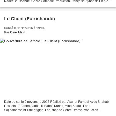
Nader Boussandel Genre Comédie Production Française Synopsis En plein
milieu de la nuit, Léo (Nicolas Bedos) réveille...
Le Client (Forushande)
Publié le 11/11/2016 à 19:04
Par
Ciné Alain
Date de sortie 9 novembre 2016 Réalisé par Asghar Farhadi Avec Shahab
Hosseini, Taraneh Alidoosti, Babak Karimi, Mina Sadati, Farid
Sajjadihosseini Titre original Forushande Genre Drame Production
Iranienne, Française Synopsis Contraints de quitter leur...