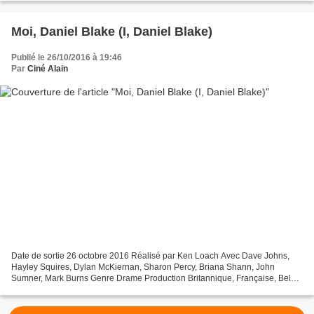
Moi, Daniel Blake (I, Daniel Blake)
Publié le 26/10/2016 à 19:46
Par
Ciné Alain
Date de sortie 26 octobre 2016 Réalisé par Ken Loach Avec Dave Johns,
Hayley Squires, Dylan McKiernan, Sharon Percy, Briana Shann, John
Sumner, Mark Burns Genre Drame Production Britannique, Française, Belge
Synopsis Pour la première fois de sa vie, Daniel...