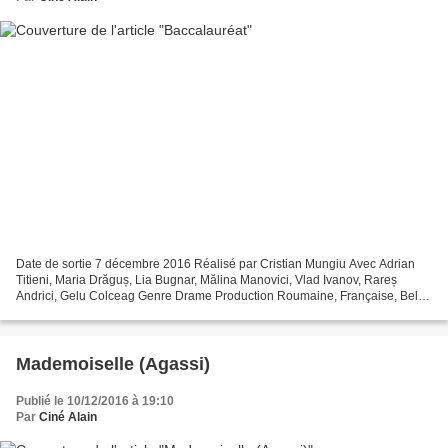
Date de sortie 7 décembre 2016 Réalisé par Cristian Mungiu Avec Adrian
Titieni, Maria Drăguș, Lia Bugnar, Mălina Manovici, Vlad Ivanov, Rareș
Andrici, Gelu Colceag Genre Drame Production Roumaine, Française, Belge
Synopsis Romeo, (Adrian Titieni) médecin...
Mademoiselle (Agassi)
Publié le 10/12/2016 à 19:10
Par
Ciné Alain