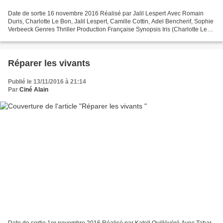
Date de sortie 16 novembre 2016 Réalisé par Jalil Lespert Avec Romain
Duris, Charlotte Le Bon, Jalil Lespert, Camille Cottin, Adel Bencherif, Sophie
Verbeeck Genres Thriller Production Française Synopsis Iris (Charlotte Le
Bon) , la femme d’Antoine Doriot...
Réparer les vivants
Publié le 13/11/2016 à 21:14
Par
Ciné Alain
Date de sortie 1er novembre 2016 Réalisé par Katell Quillévéré Avec Tahar