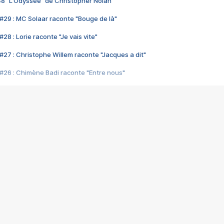
48 "L'Odyssée" de Christopher Nolan
#29 : MC Solaar raconte "Bouge de là"
28 : Lorie raconte "Je vais vite"
#27 : Christophe Willem raconte "Jacques a dit"
#26 : Chimène Badi raconte "Entre nous"
#25 : Indochine raconte "3e sexe"
#24 : Zaho raconte "C'est chelou"
#23 : Patrick Bruel raconte "Au café des délices"
#22 : Kyo raconte "Le chemin"
#21 : Nolwenn Leroy raconte "Cassé"
#20 : Patrick Hernandez raconte "Born to be alive"
#19 : Lorie raconte "Près de moi"
#18 : Michael Jones raconte "A nos actes manqués" (avec Jean-Jacque