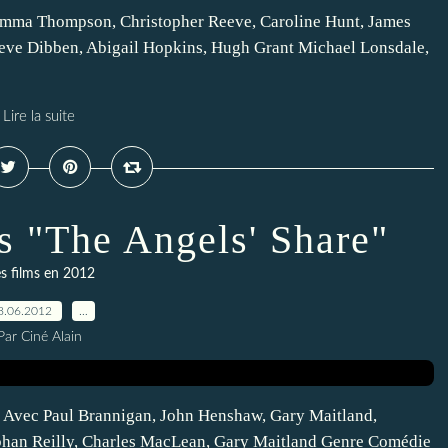
Emma Thompson, Christopher Reeve, Caroline Hunt, James
teve Dibben, Abigail Hopkins, Hugh Grant Michael Lonsdale,
Lire la suite
s "The Angels' Share"
s films en 2012
8.06.2012
…
Par Ciné Alain
h Avec Paul Brannigan, John Henshaw, Gary Maitland,
bhan Reilly, Charles MacLean, Gary Maitland Genre Comédie