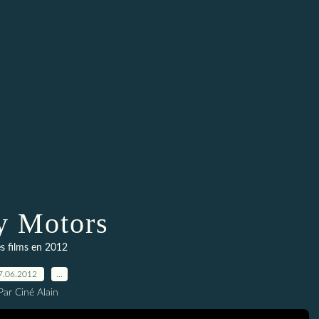
y Motors
s films en 2012
7.06.2012
…
Par Ciné Alain