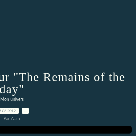
our "The Remains of the
day"
Mon univers
8.06.2012
…
Par Alain