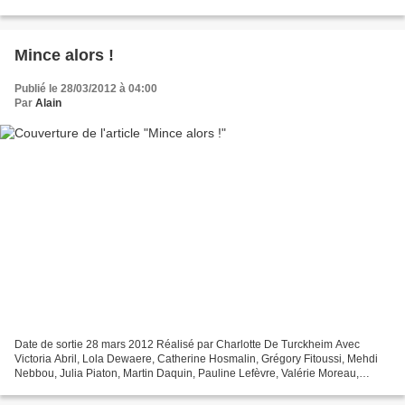
Genre Drame, Romance Production Britannique...
Mince alors !
Publié le 28/03/2012 à 04:00
Par
Alain
Date de sortie 28 mars 2012 Réalisé par Charlotte De Turckheim Avec
Victoria Abril, Lola Dewaere, Catherine Hosmalin, Grégory Fitoussi, Mehdi
Nebbou, Julia Piaton, Martin Daquin, Pauline Lefèvre, Valérie Moreau,
Dominique Besnehard, Pascal Légitimus,...