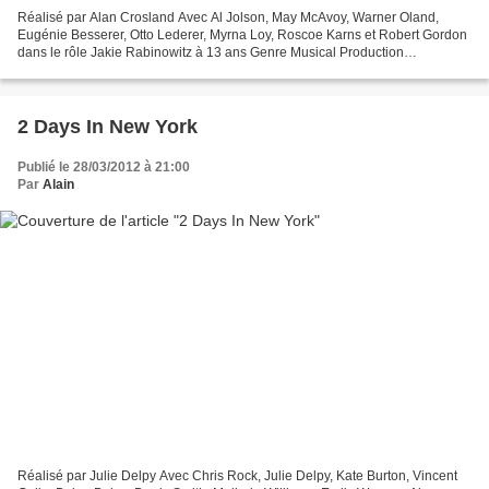
Réalisé par Alan Crosland Avec Al Jolson, May McAvoy, Warner Oland,
Eugénie Besserer, Otto Lederer, Myrna Loy, Roscoe Karns et Robert Gordon
dans le rôle Jakie Rabinowitz à 13 ans Genre Musical Production
Américaine 1927 Titre original The Jazz Singer...
2 Days In New York
Publié le 28/03/2012 à 21:00
Par
Alain
Réalisé par Julie Delpy Avec Chris Rock, Julie Delpy, Kate Burton, Vincent