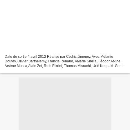
Date de sortie 4 avril 2012 Réalisé par Cédric Jimenez Avec Mélanie
Doutey, Olivier Barthelemy, Francis Renaud, Valérie Sibilia, Féodor Atkine,
Arsène Mosca,Alain Zef, Ruth Elkrief, Thomas Misrachi, Urfé Koupaki. Genre
Thriller Production Française Olivier...