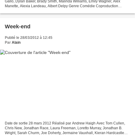
Gallo, Dylan Baker, Brady Smith, Malinda Williams, Emily Wagner, Alex
Manette, Alexia Landeau, Albert Delpy Genre Comédie Coproduction
Française, Allemande, Belge Date de sortie...
Week-end
Publié le 28/03/2012 à 12:45
Par
Alain
Date de sortie 28 mars 2012 Réalisé par Andrew Haigh Avec Tom Cullen,
Chris New, Jonathan Race, Laura Freeman, Loretto Murray, Jonathan B.
Wright, Sarah Churm, Joe Doherty, Jermaine Vauxhall, Kieran Hardcastle