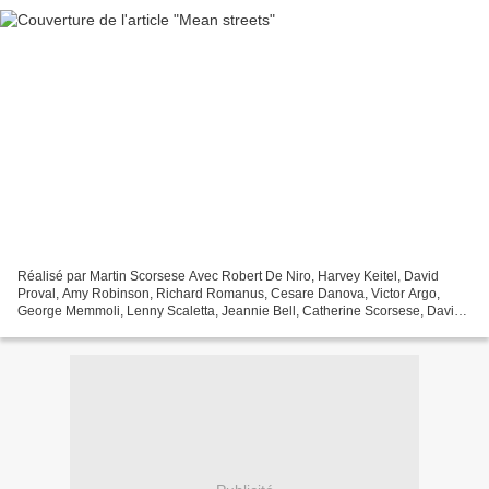
Réalisé par Martin Scorsese Avec Robert De Niro, Harvey Keitel, David
Proval, Amy Robinson, Richard Romanus, Cesare Danova, Victor Argo,
George Memmoli, Lenny Scaletta, Jeannie Bell, Catherine Scorsese, David
Carradine Genre Drame Production Américaine...