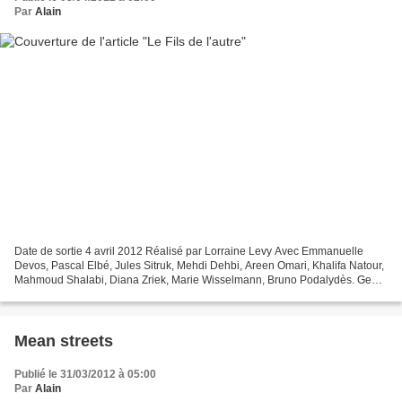
Par
Alain
Date de sortie 4 avril 2012 Réalisé par Lorraine Levy Avec Emmanuelle
Devos, Pascal Elbé, Jules Sitruk, Mehdi Dehbi, Areen Omari, Khalifa Natour,
Mahmoud Shalabi, Diana Zriek, Marie Wisselmann, Bruno Podalydès. Genre
Drame Production Française L'acteur...
Mean streets
Publié le 31/03/2012 à 05:00
Par
Alain