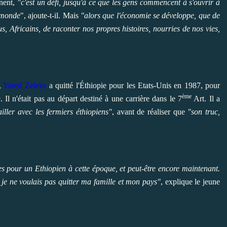
inent,
"c'est un défi, jusqu'à ce que les gens commencent à s'ouvrir à
u monde
", ajoute-t-il. Mais
"alors que l'économie se développe, que de
s, Africains, de raconter nos propres histoires, nourries de nos vies,
,
Yared Zeleke
a quitté l'Éthiopie pour les Etats-Unis en 1987, pour
ème
 Il n'était pas au départ destiné à une carrière dans le 7
Art. Il a
ailler avec les fermiers éthiopiens"
, avant de réaliser que
"son truc,
ves pour un Ethiopien à cette époque, et peut-être encore maintenant.
e ne voulais pas quitter ma famille et mon pays"
, explique le jeune