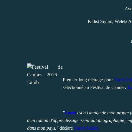
Ave
Kidist Siyum, Welela A
Premier long métrage pour
Yared Ze
sélectionné au Festival de Cannes
.
L
"
Lamb
est à l'image de mon propre pa
d'un roman d'apprentissage, semi-autobiographique, impr
dans mon pays."
déclare
Yared Zeleke.