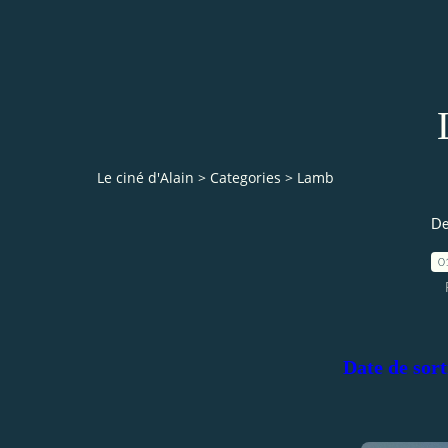
Le ciné d'Alain
>
Categories
>
Lamb
De
0
Date de sor