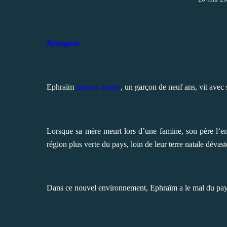
Synopsis
Ephraïm
, un garçon de neuf ans, vit avec
(R
adiat Amare)
Lorsque sa mère meurt lors d’une famine, son père l‘e
région plus verte du pays, loin de leur terre natale dévast
Dans ce nouvel environnement, Ephraïm a le mal du pay