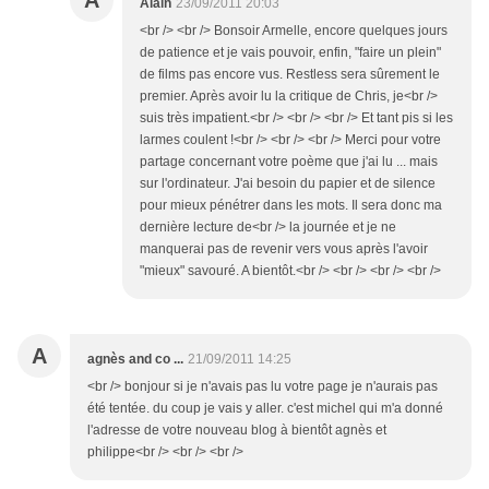
A
Alain
23/09/2011 20:03
<br /> <br /> Bonsoir Armelle, encore quelques jours
de patience et je vais pouvoir, enfin, "faire un plein"
de films pas encore vus. Restless sera sûrement le
premier. Après avoir lu la critique de Chris, je<br />
suis très impatient.<br /> <br /> <br /> Et tant pis si les
larmes coulent !<br /> <br /> <br /> Merci pour votre
partage concernant votre poème que j'ai lu ... mais
sur l'ordinateur. J'ai besoin du papier et de silence
pour mieux pénétrer dans les mots. Il sera donc ma
dernière lecture de<br /> la journée et je ne
manquerai pas de revenir vers vous après l'avoir
"mieux" savouré. A bientôt.<br /> <br /> <br /> <br />
A
agnès and co ...
21/09/2011 14:25
<br /> bonjour si je n'avais pas lu votre page je n'aurais pas
été tentée. du coup je vais y aller. c'est michel qui m'a donné
l'adresse de votre nouveau blog à bientôt agnès et
philippe<br /> <br /> <br />