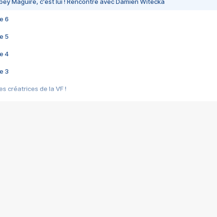
bey Maguire, c'est lui ! Rencontre avec Damien Witecka
e 6
e 5
e 4
e 3
s créatrices de la VF !
e 2
e 1
e Mektoub My Love arrive enfin ! Rencontre avec Shaïn Boumedine et Sal
i : après Toni en famille
elle réalise le bouleversant Dites lui que je l'aime
ais ! Rencontre autour de Vie privée de Rebecca Zlotowski
 de Marguerite, Grave... Rencontre avec Ella Rumpf