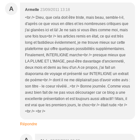
A
Armelle
23/09/2011 13:18
<br /> Dieu, que cela doit être triste, mais beau, semble-t-il,
d'après ce que vous en dites et les nombreuses critiques que
j'ai glanées ici et là! Je ne sais si vous êtes comme moi, mais
une fois tous<br /> les articles remis en état, ce qui est très
long et fastidieux évidemment, je me trouve mieux sur cette
plateforme qui offre quelques possibilités supplémentaires.
Finalement, INTERLIGNE marche<br /> presque mieux que
LA PLUME ET L'IMAGE, peut-être davantage d'ancienneté,
deux mois et demi au lieu d'un.A ce propos, j'ai fait un
diaporama de voyage et présenté sur INTERLIGNE un extrait
de poème<br /> dont il ne me déplairait pas d'avoir votre avis :
son titre - le coeur révélé...<br /> Bonne journée. Comme vous
avez bien fait de ne pas vous décourager car ce blog a une
excellente présentation et est toujours aussi attractif ! Mais, il
est vrai que les premiers jours, le choc<br /> était rude.<br />
<br /> <br />
Répondre