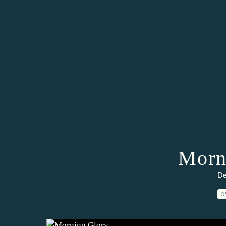
Morn
De
0