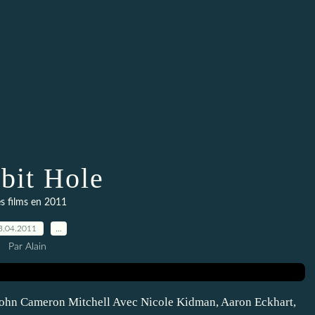
bit Hole
s films en 2011
3.04.2011
…
Par Alain
r John Cameron Mitchell Avec Nicole Kidman, Aaron Eckhart,