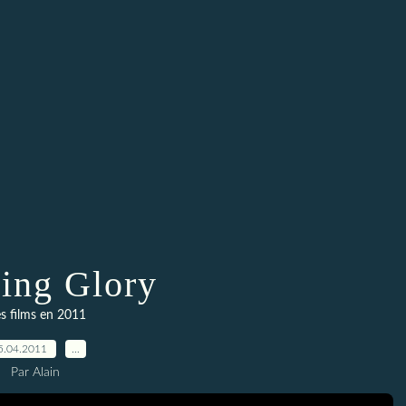
ing Glory
s films en 2011
5.04.2011
…
Par Alain